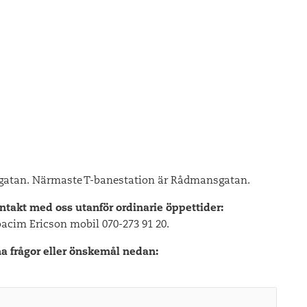
nsgatan. Närmaste T-banestation är Rådmansgatan.
ntakt med oss utanför ordinarie öppettider:
Joacim Ericson mobil 070-273 91 20.
na frågor eller önskemål nedan: