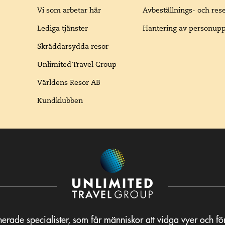
Vi som arbetar här
Avbeställnings- och res
Lediga tjänster
Hantering av personupp
Skräddarsydda resor
Unlimited Travel Group
Världens Resor AB
Kundklubben
erade specialister, som får människor att vidga vyer och f