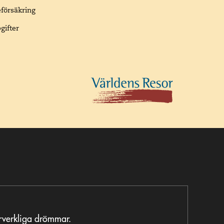
eförsäkring
gifter
örverkliga drömmar.