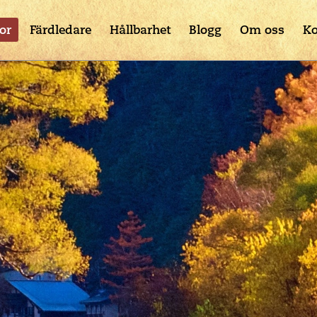
or
Färdledare
Hållbarhet
Blogg
Om oss
Ko