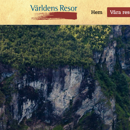
Hem
Våra res