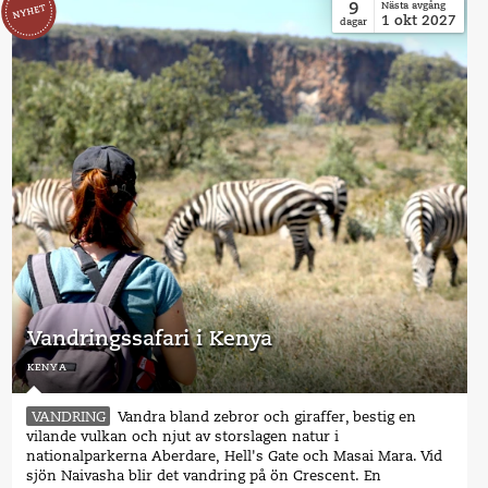
9
Nästa avgång
1
okt
2027
dagar
Vandringssafari i Kenya
kenya
VANDRING
Vandra bland zebror och giraffer, bestig en
vilande vulkan och njut av storslagen natur i
nationalparkerna Aberdare, Hell's Gate och Masai Mara. Vid
sjön Naivasha blir det vandring på ön Crescent. En