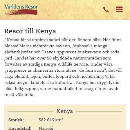
Resor till Kenya
I Kenya får vi uppleva safari när den är som bäst. Här finns
Maasai Maras vidsträckta savann, Amboselis många
elefanthjordar och Tsavos uppvuxna busksavann och röda
jord. Landet har över 50 skyddade naturområden som
förvaltas av statliga Kenya Wildlife Service. Under våra
gruppresor är chanserna stora att se "de fem stora", det vill
säga elefant, lejon, buffel, leopard och noshörning. Vi får
också insyn i landets rika kulturliv. I Kenya bor drygt fyrtio
olika folkgrupper, varav nomadfolket massajer är en av de
mest välkända.
Kenya
Storlek:
582 646 km²
Huvudstad:
Nairobi