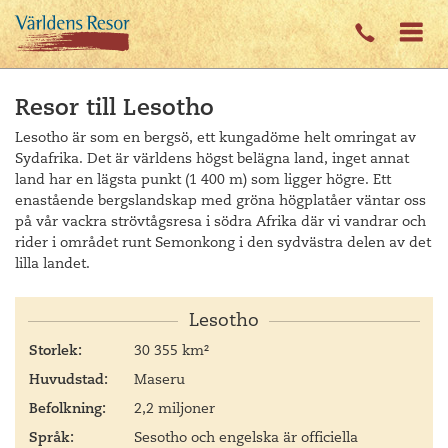
Resor till Lesotho
Lesotho är som en bergsö, ett kungadöme helt omringat av
Sydafrika. Det är världens högst belägna land, inget annat
land har en lägsta punkt (1 400 m) som ligger högre. Ett
enastående bergslandskap med gröna högplatåer väntar oss
på vår vackra strövtågsresa i södra Afrika där vi vandrar och
rider i området runt
Semonkong
i den sydvästra delen av det
lilla landet.
Lesotho
Storlek:
30 355 km²
Huvudstad:
Maseru
Befolkning:
2,2 miljoner
Språk:
Sesotho och engelska är officiella