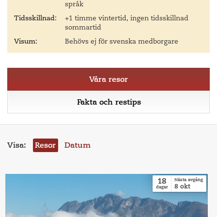
språk
Tidsskillnad:
+1 timme vintertid, ingen tidsskillnad
sommartid
Visum:
Behövs ej för svenska medborgare
Våra resor
Fakta och restips
Visa:
Resor
Datum
18
Nästa avgång
8
okt
dagar