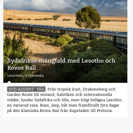
Sydafrikas mångfald med Lesotho och
Rovos Rail
lesotho,
sydafrika
SVD ACCENT
TÅG
Från tropisk kust, Drakensberg och
Garden Route till vinland, halvöken och internationella
städer, bjuder Sydafrika och lilla, men högt belägna Lesotho,
en varierad resa. Buss, jeep, båt men framförallt fyra dagar
på den klassiska Rovos Rail från Kapstaden till Pretoria.