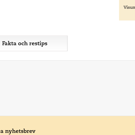
Visu
Fakta och restips
ala nyhetsbrev