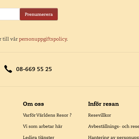
Prenumerera
 till vår
personuppgiftspolicy
.
08-669 55 25
Om oss
Inför resan
Varför Världens Resor ?
Resevillkor
Vi som arbetar här
Avbeställnings- och res
Lediga tjänster
Hantering av personupp