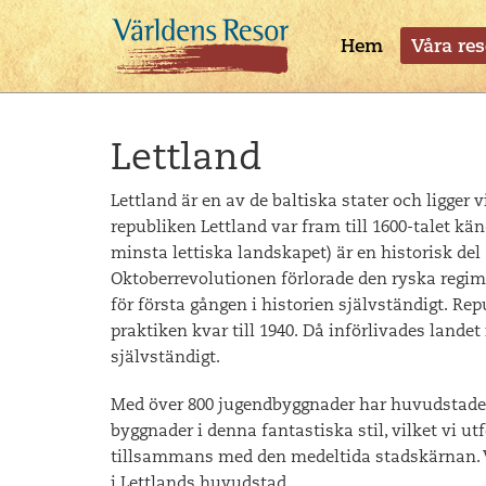
Hem
Våra res
Lettland
Lettland är en av de baltiska stater och ligger 
republiken Lettland var fram till 1600-talet kä
minsta lettiska landskapet) är en historisk del
Oktoberrevolutionen förlorade den ryska regim
för första gången i historien självständigt. Re
praktiken kvar till 1940. Då införlivades landet
självständigt.
Med över 800 jugendbyggnader har huvudstaden
byggnader i denna fantastiska stil, vilket vi ut
tillsammans med den medeltida stadskärnan. Vi
i Lettlands huvudstad.