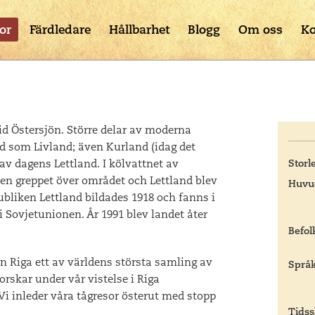
or
Färdledare
Hållbarhet
Blogg
Om oss
Ko
vid Östersjön. Större delar av moderna
nd som Livland; även Kurland (idag det
 av dagens Lettland. I kölvattnet av
Storl
en greppet över området och Lettland blev
Huvu
publiken Lettland bildades 1918 och fanns i
 i Sovjetunionen. År 1991 blev landet åter
Befol
 Riga ett av världens största samling av
Språk
forskar under vår vistelse i Riga
 inleder våra tågresor österut med stopp
Tidss