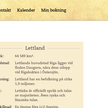
ntakt
Kalender
Min bokning
Lettland
ek:
64 589 km².
dstad:
Lettlands huvudstad Riga ligger vid
floden Daugava, nära dess utlopp
vid Rigabukten i Östersjön.
kning:
Lettland har en befolkning på cirka
1,9 miljoner.
:
Lettiska är officiellt språk och talas
av majoriteten. Även ryska och
litauiska talas.
killnad:
En timme före (+1) Sverige.