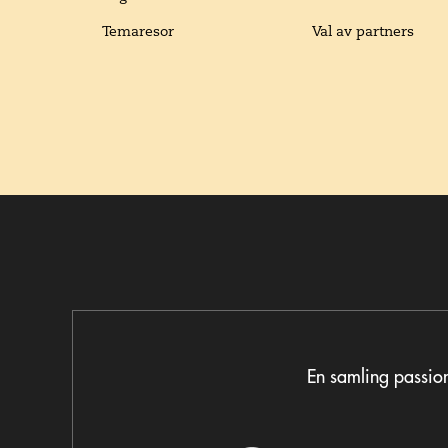
Temaresor
Val av partners
En samling passion