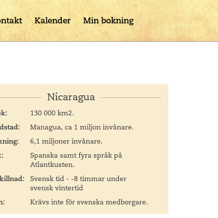
ntakt
Kalender
Min bokning
Nicaragua
ek:
130 000 km2.
dstad:
Managua, ca 1 miljon invånare.
kning:
6,1 miljoner invånare.
:
Spanska samt fyra språk på
Atlantkusten.
killnad:
Svensk tid - -8 timmar under
svensk vintertid
m:
Krävs inte för svenska medborgare.