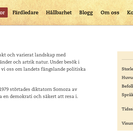
or
Färdledare
Hållbarhet
Blogg
Om oss
Ko
skt och varierat landskap med
änder och artrik natur. Under besök i
vi oss om landets fängslande politiska
Storl
Huvu
Befol
 1979 störtades diktatorn Somoza av
Språk
 en demokrati och säkert att resa i.
Tidss
Visu