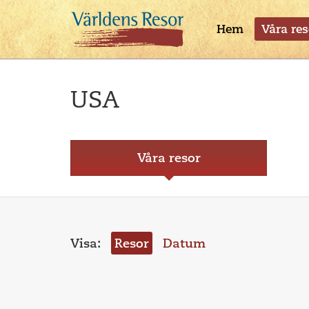
Hem
Våra res
USA
Våra resor
Visa:
Resor
Datum