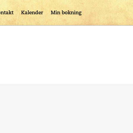
ntakt
Kalender
Min bokning