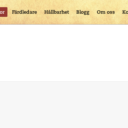
or
Färdledare
Hållbarhet
Blogg
Om oss
Ko