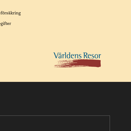
eförsäkring
gifter