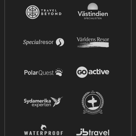
Dag 7
Brygge
Vi ska idag göra en guidad tur genom den fina historiska
staden Brygge och ser staden med en kombination av båt
och promenad. En del av dagens sightseeing ska vi göra
med båt genom stadens charmiga kanaler.
Brygge är huvudstad i Västflandern och är precis som
Gent en känd historisk stad. Två av stadens främsta
sevärdheter är de båda gotiska tegelkyrkorna Sint
Salvatorkerk och Onze-Lieve-Vrouwekerk där de också
har Michelangelos staty Madonnan med barnet. Den
medeltida stadskärnan är upptagen på Unescos
världsarvslista.
När vi börjar känna oss mätta på historia, båtliv, konst och
arkitektur så väntar oss god belgisk öl – hurra! Brygge är
inte bara känt för sin historia utan också för att vara en av
världens främsta destinationer för öl. Vi ordnar med en
ölprovning som blir spännande även för den som kanske i
vanliga fall inte är så förtjust i öl. Belgiens ölutbud är unikt