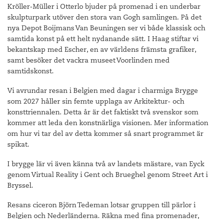
Kröller-Müller i Otterlo bjuder på promenad i en underbar
skulpturpark utöver den stora van Gogh samlingen. På det
nya Depot Boijmans Van Beuningen ser vi både klassisk och
samtida konst på ett helt nydanande sätt. I Haag stiftar vi
bekantskap med Escher, en av världens främsta grafiker,
samt besöker det vackra museet Voorlinden med
samtidskonst.
Vi avrundar resan i Belgien med dagar i charmiga Brygge
som 2027 håller sin femte upplaga av Arkitektur- och
konsttriennalen. Detta år är det faktiskt två svenskor som
kommer att leda den konstnärliga visionen. Mer information
om hur vi tar del av detta kommer så snart programmet är
spikat.
I brygge lär vi även känna två av landets mästare, van Eyck
genom Virtual Reality i Gent och Brueghel genom Street Art i
Bryssel.
Resans ciceron Björn Tedeman lotsar gruppen till pärlor i
Belgien och Nederländerna. Räkna med fina promenader,