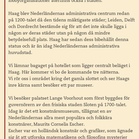
lobbyorganisationer återfinns också i staden.
Haag blev Nederländernas administrativa centrum redan
på 1200-talet då den tidens mäktigaste städer; Leiden, Delft
och Dordrecht bestämde sig för att det inte skulle ligga i
någon av deras städer utan på någon då mindre
betydelsefull plats. Haag har sedan dess bibehållit denna
status och är än idag Nederländernas administrativa
huvudstad.
Vi lämnar bagaget på hotellet som ligger centralt beläget i
Haag. Här kommer vi bo de kommande tre nätterna.
Vi rör oss i området kring det gamla slottet och ser Haags
inre kärna samt besöker ett par museer.
Vi besöker palatset Lange Voorhout som först byggdes för
guvernörern av den frisiska staden Sloten på 1700-talet.
Idag är det ett konstnärsmuseum, tillägnat en av
Nederländernas allra mest populära och folkkära
konstnärer, Maurits Cornelis Escher.
Escher var en holländsk konstnär och grafiker, som ägnade
sig åt att utforska matematikens och filosofins mysterier