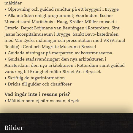
måltider
Voorlinden som öppnade 2016. Huvudsyftet för
• Ölprovning och guidad rundtur på ett bryggeri i Brygge
Voorlinden är att synliggöra samtida konst, vilket de gör
• Alla inträden enligt programmet; Voorlinden, Escher
på olika ställen i Nederländerna men framförallt på de
Museet samt Maritshuis i Haag, Kröller-Müller museet i
egna ägorna här i Haag. Voorlinden strävar efter att vara
Otterlo, Depot Boijmans van Beuningen i Rotterdam, Sint
en oas av lugn i en annars hektisk omgivning. En
Jaans hoospitalmuseum i Brygge, Sankt Bavo-katedralen
mötesplats för arkitektur, konst och natur och en plats där
med Van Eycks målningar och presentation med VR (Virtual
man blir överraskad.
Reality) i Gent och Magritte Museum i Bryssel
• Guidade visningar på merparten av konstmuseerna
Vi kan nog lova att Voorlinden uppfyller sin egen vision.
• Guidade stadsvandringar: den nya arkitekturen i
Här hittar vi konst av Richard Serra, Ron Mueck och
Amsterdam, den nya arkitekturen i Rotterdam samt guidad
Leandro Ehrlich bland annat. Under tiden för vårt besök
vandring till Brueghel möter Street Art i Bryssel.
har de ett par temporära utställningar som vi inte ännu
• Skriftlig deltagarinformation
vet vad det är för några. Vi får en guidad visning till någon
• Dricks till guider och chaufförer
av utställningarna.
Vad ingår inte i resans pris?
Byggnaden som huserar konsten är underbart vacker och
• Måltider som ej nämns ovan, dryck
är omgiven av en park som skapats av en av världens
främsta trädgårdsarkitekter, Piet Oudolf. Han ligger bland
annat bakom High Line i New York, men också de fina
trädgårdarna i Enköping.
Bilder