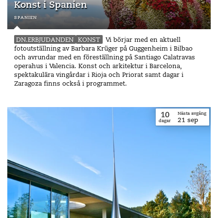
Konst i Spanien
Vi går sedan via Stadshuset, det omtalade Timmerhuis
spanien
och flera andra spännande byggnader i Rotterdams
centrala delar och ska också passa på att se den väldigt
DN.ERBJUDANDEN
KONST
Vi börjar med en aktuell
häftiga stationen, invigd 2014 och ritad av ytterligare en
fotoutställning av Barbara Krüger på Guggenheim i Bilbao
av de stora nederländska arkitektbyråerna, Benthem
och avrundar med en föreställning på Santiago Calatravas
Crouwel.
operahus i Valencia. Konst och arkitektur i Barcelona,
spektakulära vingårdar i Rioja och Priorat samt dagar i
Rotterdam är verkligen en av städerna som kommit längst
Zaragoza finns också i programmet.
med att skapa en stad som ligger i framkant av den
moderna arkitekturen.
10
Nästa avgång
21
sep
dagar
Dag 5
Rotterdam