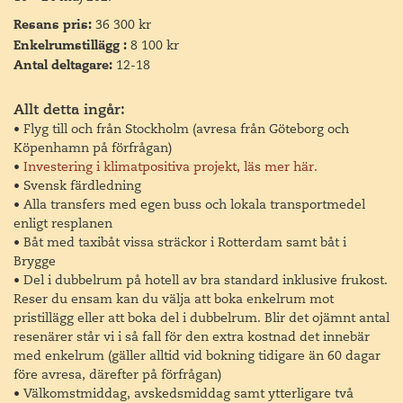
Resans pris:
36 300 kr
Enkelrumstillägg :
8 100 kr
Antal deltagare:
12-18
Dag 2
Haag
Allt detta ingår:
• Flyg till och från Stockholm (avresa från Göteborg och
Avståndet mellan Rotterdam och Amsterdam är endast
Köpenhamn på förfrågan)
sju mil och däremellan ligger landets administrativa
•
Investering i klimatpositiva projekt, läs mer här.
huvudstad Haag och den berömda studieorten Leiden.
• Svensk färdledning
Här anlades ett universitet redan 1575 och här har många
• Alla transfers med egen buss och lokala transportmedel
berömdheter studerat så som René Descartes, William III
enligt resplanen
of England samt Carl von Linné och flera av hans
• Båt med taxibåt vissa sträckor i Rotterdam samt båt i
lärljungar. Rembrandt föddes här och även han var
Brygge
student vid universitetet.
• Del i dubbelrum på hotell av bra standard inklusive frukost.
På morgonen tar vi bussen till Leiden, ser de fina
Reser du ensam kan du välja att boka enkelrum mot
kanalerna, väderkvarnarna och huset där Rembrandt
pristillägg eller att boka del i dubbelrum. Blir det ojämnt antal
föddes. Efter ett besök med lunch på ett trevligt
resenärer står vi i så fall för den extra kostnad det innebär
pannkakshus beger vi oss tillbaka till Haag.
med enkelrum (gäller alltid vid bokning tidigare än 60 dagar
före avresa, därefter på förfrågan)
På eftermiddagen tar vi oss till Haags mest välbärgade
• Välkomstmiddag, avskedsmiddag samt ytterligare två
förort och ägnar tid åt trädgårdarna och konstmuseet i