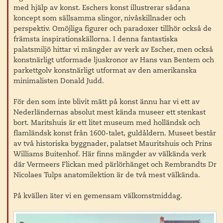
med hjälp av konst. Eschers konst illustrerar sådana
koncept som sällsamma slingor, nivåskillnader och
perspektiv. Omöjliga figurer och paradoxer tillhör också de
främsta inspirationskällorna. I denna fantastiska
palatsmiljö hittar vi mängder av verk av Escher, men också
konstnärligt utformade ljuskronor av Hans van Bentem och
parkettgolv konstnärligt utformat av den amerikanska
minimalisten Donald Judd.
För den som inte blivit mätt på konst ännu har vi ett av
Nederländernas absolut mest kända museer ett stenkast
bort. Maritshuis är ett litet museum med holländsk och
flamländsk konst från 1600-talet, guldåldern. Museet består
av två historiska byggnader, palatset Mauritshuis och Prins
Williams Buitenhof. Här finns mängder av välkända verk
där Vermeers Flickan med pärlörhänget och Rembrandts Dr
Nicolaes Tulps anatomilektion är de två mest välkända.
På kvällen äter vi en gemensam välkomstmiddag.