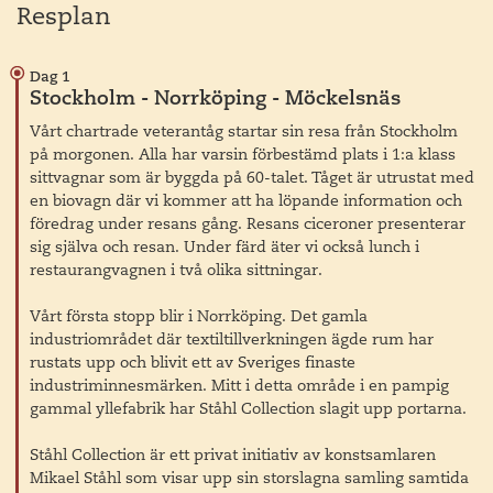
Resplan
Dag 1
Stockholm - Norrköping - Möckelsnäs
Vårt chartrade veterantåg startar sin resa från Stockholm
på morgonen. Alla har varsin förbestämd plats i 1:a klass
sittvagnar som är byggda på 60-talet. Tåget är utrustat med
en biovagn där vi kommer att ha löpande information och
föredrag under resans gång. Resans ciceroner presenterar
sig själva och resan. Under färd äter vi också lunch i
restaurangvagnen i två olika sittningar.
Vårt första stopp blir i Norrköping. Det gamla
industriområdet där textiltillverkningen ägde rum har
rustats upp och blivit ett av Sveriges finaste
industriminnesmärken. Mitt i detta område i en pampig
gammal yllefabrik har Ståhl Collection slagit upp portarna.
Ståhl Collection är ett privat initiativ av konstsamlaren
Mikael Ståhl som visar upp sin storslagna samling samtida