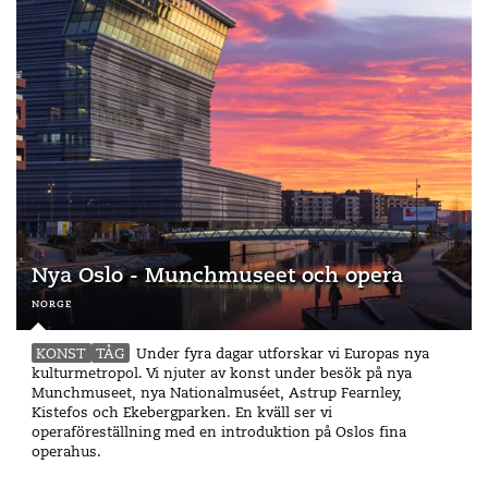
Nya Oslo - Munchmuseet och opera
norge
KONST
TÅG
Under fyra dagar utforskar vi Europas nya
kulturmetropol. Vi njuter av konst under besök på nya
Munchmuseet, nya Nationalmuséet, Astrup Fearnley,
Kistefos och Ekebergparken. En kväll ser vi
operaföreställning med en introduktion på Oslos fina
operahus.