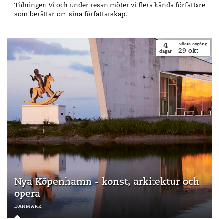
Tidningen Vi och under resan möter vi flera kända författare
som berättar om sina författarskap.
4
Nästa avgång
29
okt
dagar
Nya Köpenhamn - konst, arkitektur och
opera
danmark