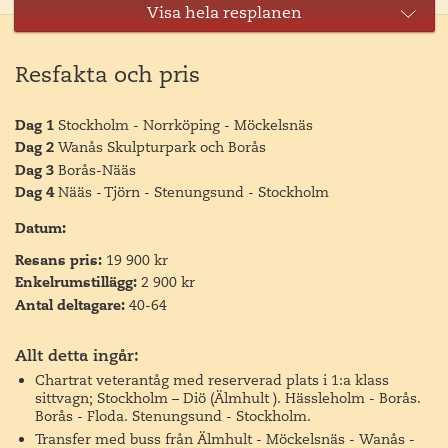
Visa hela resplanen
Resfakta och pris
Dag 1
Stockholm - Norrköping - Möckelsnäs
Dag 2
Wanås Skulpturpark och Borås
Dag 3
Borås-Nääs
Dag 4
Nääs - Tjörn - Stenungsund - Stockholm
Datum:
Resans pris:
19 900 kr
Enkelrumstillägg:
2 900 kr
Dag 2
Antal deltagare:
40-64
Wanås Skulpturpark och Borås
Efter frukost och utcheckning väntar en bussresa till
Allt detta ingår:
Wanås konstpark. Den internationella skulpturparken
Chartrat veterantåg med reserverad plats i 1:a klass
etablerades vid Vanås Slott redan 1987 och har successivt
sittvagn; Stockholm – Diö (Älmhult ). Hässleholm - Borås.
etablerat sig som Sveriges främsta skulpturpark och är
Borås - Floda. Stenungsund - Stockholm.
idag en internationellt angelägen konsthändelse.
Transfer med buss från Älmhult - Möckelsnäs - Wanås -