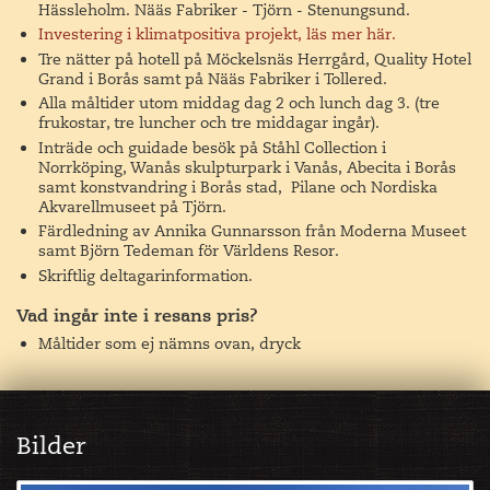
Hässleholm. Nääs Fabriker - Tjörn - Stenungsund.
I skulpturparken finns ett sjuttiotal platsspecifika
Investering i klimatpositiva projekt, läs mer här.
konstverk av bland annat Ann Hamilton, Jenny Holzer,
Tre nätter på hotell på Möckelsnäs Herrgård, Quality Hotel
Yoko Ono, Maria Abramovic, Nathalie Djurberg och
Grand i Borås samt på Nääs Fabriker i Tollered.
Anthony Gormley för att bara nämna några. Påfallande
Alla måltider utom middag dag 2 och lunch dag 3. (tre
många verk har skapats för att riktigt smälta in i
frukostar, tre luncher och tre middagar ingår).
omgivningen och bli en del av naturen. Här finns fina
Inträde och guidade besök på Ståhl Collection i
bokskogar, en vacker sjö och gamla fina stenmurar som
Norrköping, Wanås skulpturpark i Vanås, Abecita i Borås
ger parken en mycket speciell atmosfär. Väldigt många av
samt konstvandring i Borås stad, Pilane och Nordiska
Akvarellmuseet på Tjörn.
verken har också en hög grad av interaktivitet där det går
Färdledning av Annika Gunnarsson från Moderna Museet
att klättra på dem eller sitta på dem. Skulpturparken är
samt Björn Tedeman för Världens Resor.
fantastiskt barnvänlig.
Skriftlig deltagarinformation.
Varje sommar introduceras nya konstverk i Wanås som
Vad ingår inte i resans pris?
konstguiderna berättar om.
Måltider som ej nämns ovan, dryck
Vi får en guidad visning av skulpturparken i 90 minuter.
Det blir därefter egen tid till att se mer av konsten här. Vår
guidade visning tar oss med längs den kortare av de två
promenadslingor som konsten är utplacerade längs. Vi ser
Bilder
delar av den andra slingan tillsammans med färdledare
eller på egen hand som ni själva önskar.