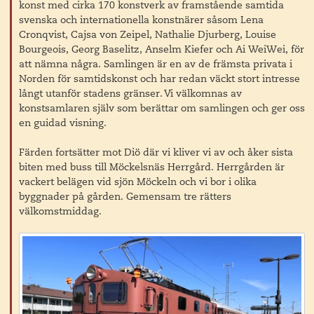
konst med cirka 170 konstverk av framstående samtida
svenska och internationella konstnärer såsom Lena
Cronqvist, Cajsa von Zeipel, Nathalie Djurberg, Louise
Bourgeois, Georg Baselitz, Anselm Kiefer och Ai WeiWei, för
att nämna några. Samlingen är en av de främsta privata i
Norden för samtidskonst och har redan väckt stort intresse
långt utanför stadens gränser. Vi välkomnas av
konstsamlaren själv som berättar om samlingen och ger oss
en guidad visning.
Färden fortsätter mot Diö där vi kliver vi av och åker sista
biten med buss till Möckelsnäs Herrgård. Herrgården är
vackert belägen vid sjön Möckeln och vi bor i olika
byggnader på gården. Gemensam tre rätters
välkomstmiddag.