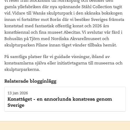
vi reser från Stockholm till Norrköping och besöker den
gamla yllefabriken där nya spännande Ståhl Collection tagit
vid. Vidare till Wanås skulpturpark i den skånska bokskogen
innan vi fortsätter mot Borås där vi besöker Sveriges främsta
konststad med fantastisk offentlig konst och 2026 års
konstbiennal och fina museet Abecitas. Vi avslutar vår färd i
Bohuslän på Tjörn med Nordiska Akvarellmuseet och
skulpturparken Pilane innan tåget vänder tillbaka hemåt.
På samtliga platser får vi guidade visningar, ibland av
konstsamlarna själva eller initiativtagarna till museerna och
skulpturparkerna.
Relaterade blogginlägg
13 jan 2026
Konsttåget - en annorlunda konstresa genom
Sverige