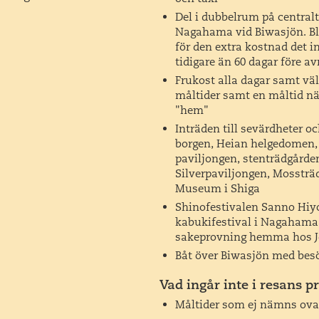
a festivaler rum här. Det är
Del i dubbelrum på centralt 
len den 12 april är den enda
Nagahama vid Biwasjön.
Bl
får möta den manliga.
för den extra kostnad det i
tidigare än 60 dagar före av
 månader på resultatet utan
Frukost alla dagar samt v
 portabla helgedomar bärs
måltider samt en måltid när
a 40 olika byggnader. Under
"hem"
rbjudande av nytt te från
Inträden till sevärdheter 
ka gåvor till helgedomen och
borgen, Heian helgedomen,
paviljongen, stenträdgårde
Silverpaviljongen, Mossträ
Museum i Shiga
 med bara överkroppar tar
Shinofestivalen Sanno Hiy
kar in i varandra som en
kabukifestival i Nagahama
skådespel. Det går sannolikt
sakeprovning hemma hos Jö
 ankomst - Sanno Hiyoshi
Båt över Biwasjön med bes
Vad ingår inte i resans pr
 tillbaka med en kombination
Måltider som ej nämns ova
nde.