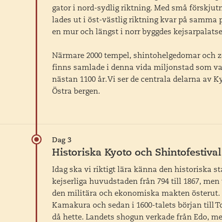
gator i nord-sydlig riktning. Med små förskjut
lades ut i öst-västlig riktning kvar på samma 
en mur och längst i norr byggdes kejsarpalatse
Närmare 2000 tempel, shintohelgedomar och z
finns samlade i denna vida miljonstad som va
nästan 1100 år. Vi ser de centrala delarna av K
Östra bergen.
Dag 3
Historiska Kyoto och Shintofestival
Idag ska vi riktigt lära känna den historiska 
kejserliga huvudstaden från 794 till 1867, men v
den militära och ekonomiska makten österut. På
Kamakura och sedan i 1600-talets början till 
då hette. Landets shogun verkade från Edo, m