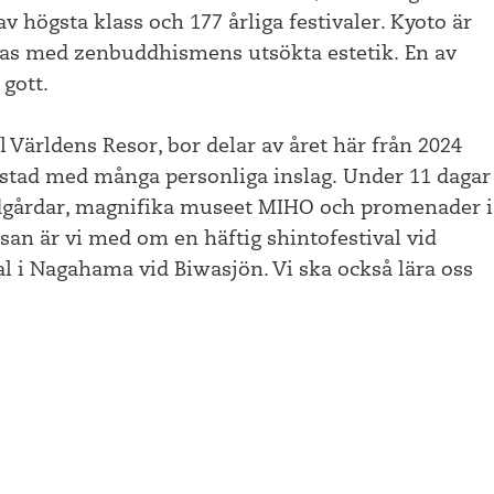
 högsta klass och 177 årliga festivaler. Kyoto är
pas med zenbuddhismens utsökta estetik. En av
gott.
l Världens Resor, bor delar av året här från 2024
mstad med många personliga inslag. Under 11 dagar
ädgårdar, magnifika museet MIHO och promenader i
san är vi med om en häftig shintofestival vid
al i Nagahama vid Biwasjön. Vi ska också lära oss