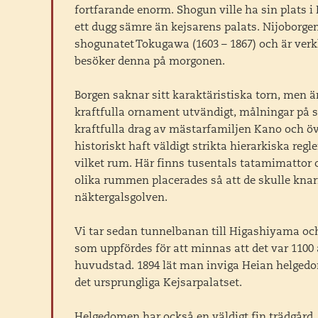
fortfarande enorm. Shogun ville ha sin plats i
ett dugg sämre än kejsarens palats. Nijoborgen 
shogunatet Tokugawa (1603 – 1867) och är verk
besöker denna på morgonen.
Borgen saknar sitt karaktäristiska torn, men
kraftfulla ornament utvändigt, målningar på s
kraftfulla drag av mästarfamiljen Kano och ö
historiskt haft väldigt strikta hierarkiska regl
vilket rum. Här finns tusentals tatamimattor
olika rummen placerades så att de skulle knarr
näktergalsgolven.
Vi tar sedan tunnelbanan till Higashiyama oc
som uppfördes för att minnas att det var 1100
huvudstad. 1894 lät man inviga Heian helged
det ursprungliga Kejsarpalatset.
Helgedomen har också en väldigt fin trädgård, 