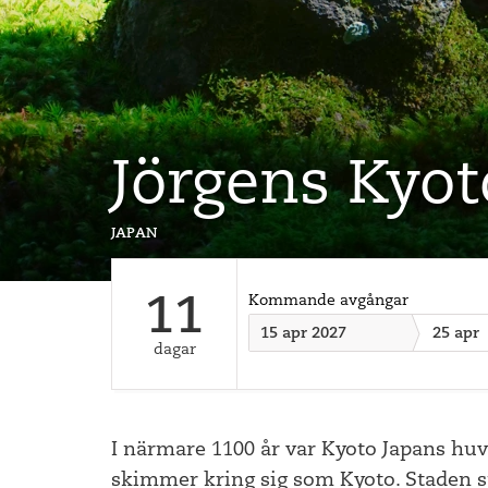
Jörgens Kyot
japan
11
Kommande avgångar
15 apr 2027
25 apr
dagar
I närmare 1100 år var Kyoto Japans huv
skimmer kring sig som Kyoto. Staden sto