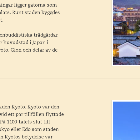
ningar ligger gatorna som
plats. Runt staden byggdes
t.
enbuddistiska trädgårdar
r huvudstad i Japan i
yoto, Gion och delar av de
staden Kyoto. Kyoto var den
id ett par tillfällen flyttade
 1100-talets slut till
Tokyo eller Edo som staden
en Kyotos betydelse var