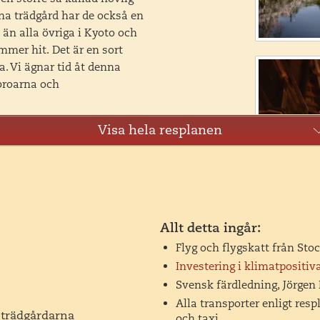
na trädgård har de också en
n alla övriga i Kyoto och
mer hit. Det är en sort
. Vi ägnar tid åt denna
 broarna och
Visa hela resplanen
nde tunnelbanestationen för
s färd landa i den lilla
a sig ska vi gå till den
a. Helgedomen är en av
ar i Japan som har denna
ippat med ett av Japans
Allt detta ingår:
om ligger på berget ovanför
Flyg och flygskatt från Sto
0-talet flyttade den då
Investering i klimatpositiva
get och det är där vi hittar
Svensk färdledning, Jörgen
örsta teodlingar.
Alla transporter enligt res
 trädgårdarna
och taxi