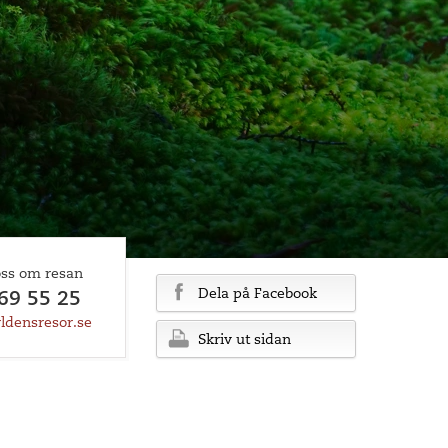
oss om resan
Dela på Facebook
69 55 25
ldensresor.se
Skriv ut sidan