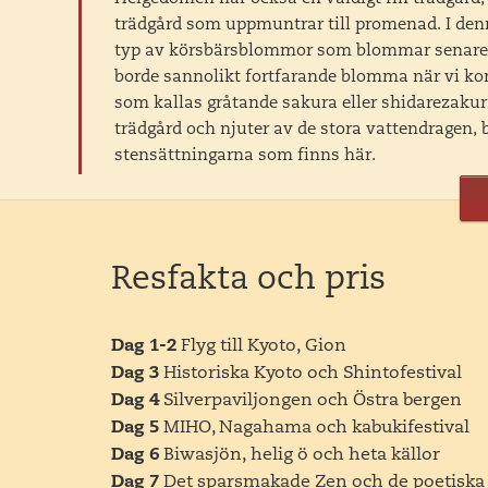
trädgård som uppmuntrar till promenad. I den
typ av körsbärsblommor som blommar senare ä
borde sannolikt fortfarande blomma när vi kom
som kallas gråtande sakura eller shidarezakura
trädgård och njuter av de stora vattendragen,
stensättningarna som finns här.
Efter lunch går vi sedan åter till den närligga
att åka runt De östra bergen och efter en timme
tempelstaden Sakamoto. När mörkret börjar lägg
Resfakta och pris
närliggande shintohelgedomen, Hiyoshi Taish
Japans största med drygt 3800 andra helgedom
som huvudhelgedom. Helgedomen är tätt förkn
Dag 1-2
Flyg till Kyoto, Gion
viktigaste buddhistiska tempel, Enryauku-ji, s
Dag 3
Historiska Kyoto och Shintofestival
helgedomen. När templet etablerades här på 80
Dag 4
Silverpaviljongen och Östra bergen
redan existerande helgedomen ned nedanför ber
Dag 5
MIHO, Nagahama och kabukifestival
den idag. Här etablerades bland annat Japans f
Dag 6
Biwasjön, helig ö och heta källor
Dag 7
Det sparsmakade Zen och de poetiska