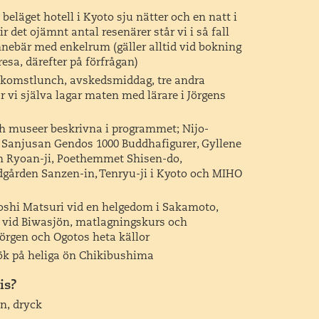
beläget hotell i Kyoto sju nätter och en natt i
ir det ojämnt antal resenärer står vi i så fall
nnebär med enkelrum (gäller alltid vid bokning
resa, därefter på förfrågan)
älkomstlunch, avskedsmiddag, tre andra
 vi själva lagar maten med lärare i Jörgens
och museer beskrivna i programmet; Nijo-
 Sanjusan Gendos 1000 Buddhafigurer, Gyllene
n Ryoan-ji, Poethemmet Shisen-do,
dgården Sanzen-in, Tenryu-ji i Kyoto och MIHO
oshi Matsuri vid en helgedom i Sakamoto,
 vid Biwasjön, matlagningskurs och
rgen och Ogotos heta källor
ök på heliga ön Chikibushima
is?
n, dryck