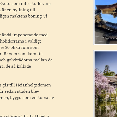
 Kyoto som inte skulle vara
är en hyllning till
ligen maktens boning. Vi
 är ändå imponerande med
hojidörrarna i väldigt
ver 30 olika rum som
er för vem som kom till
 och golvbrädorna mellan de
a, de så kallade
h går till Heianhelgedomen
 år sedan staden blev
omen, byggd som en kopia av
en större så kallad hovlig