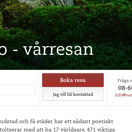
o - vårresan
Boka resa
Fråga 
08-6
Jag vill bli kontaktad
info@var
udstad och få städer har ett sådant poetiskt
ltserar med att ha 17 världsarv, 471 viktiga