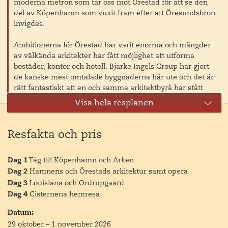
moderna metron som tar oss mot Örestad för att se den
del av Köpenhamn som vuxit fram efter att Öresundsbron
invigdes.
Ambitionerna för Örestad har varit enorma och mängder
av välkända arkitekter har fått möjlighet att utforma
bostäder, kontor och hotell. Bjarke Ingels Group har gjort
de kanske mest omtalade byggnaderna här ute och det är
rätt fantastiskt att en och samma arkitektbyrå har stått
bakom så mycket av det nya Köpenhamn som vuxit fram
Visa hela resplanen
och som vi kommer att se under dagen. Bjarke Ingels har
byggt badplatser, studentbostäder och till och med den
nya inhägnaden till pandorna på Köpenhamns zoo. Här i
Resfakta och pris
Örestad har de stått bakom de tre omtalade
bostadskomplexen 8-Tallet, Bjerget och VM-Husen. Både
Dag 1
Tåg till Köpenhamn och Arken
8-tallet och Bjerget har blivit prisade som världens bästa
Dag 2
Hamnens och Örestads arkitektur samt opera
bostäder. Det är spektakulära byggnader som är både
Dag 3
Louisiana och Ordrupgaard
hållbara, innefattar grönområden och fina terrasser till
Dag 4
Cisternena hemresa
alla lägenheterna samt stora gemenskapsutrymmen.
Ledord för Bjarke Ingels är att byggnaderna han skapar
Datum:
ska vara roliga och intressanta och det är svårt att säga
29 oktober
–
1 november 2026
något annat.