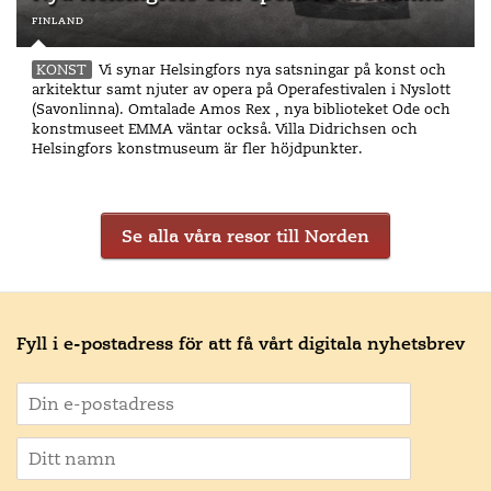
operadivan Maria Callas, syns Abramović själv i den
finland
kvinnliga huvudrollen och får sällskap av Hollywood-
skådespelaren Willem Dafoe, när operavärldens berömda
KONST
Vi synar Helsingfors nya satsningar på konst och
dödsögonblick tolkas på nytt.
arkitektur samt njuter av opera på Operafestivalen i Nyslott
(Savonlinna). Omtalade Amos Rex , nya biblioteket Ode och
"Cisternerne är ett av de mest unika rummen jag
konstmuseet EMMA väntar också. Villa Didrichsen och
någonsin har ställt ut i. Den mörka och monumentala
Helsingfors konstmuseum är fler höjdpunkter.
miljön ger Seven Deaths en dimension som jag ser fram
emot att dela med publiken", säger Marina Abramović
själv.
Se alla våra resor till Norden
Upplevelsen i Cisternerne blir finalen på vårt besök i
Köpenhamn, och efteråt reser vi mot Hovedbanegården
för tågresa tillbaka till Stockholm. Ankomst till Stockholm
på kvällen.
Fyll i e-postadress för att få vårt digitala nyhetsbrev