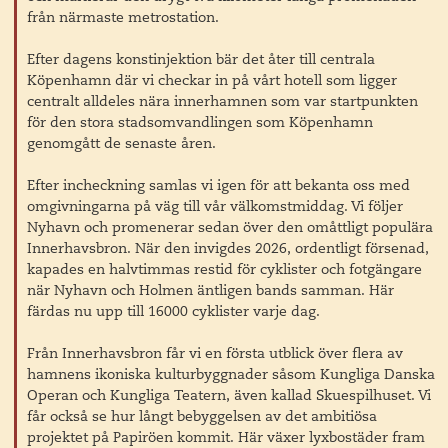
från närmaste metrostation.
Efter dagens konstinjektion bär det åter till centrala
Köpenhamn där vi checkar in på vårt hotell som ligger
centralt alldeles nära innerhamnen som var startpunkten
för den stora stadsomvandlingen som Köpenhamn
genomgått de senaste åren.
Efter incheckning samlas vi igen för att bekanta oss med
omgivningarna på väg till vår välkomstmiddag. Vi följer
Nyhavn och promenerar sedan över den omåttligt populära
Innerhavsbron. När den invigdes 2026, ordentligt försenad,
kapades en halvtimmas restid för cyklister och fotgängare
när Nyhavn och Holmen äntligen bands samman. Här
färdas nu upp till 16000 cyklister varje dag.
Från Innerhavsbron får vi en första utblick över flera av
hamnens ikoniska kulturbyggnader såsom Kungliga Danska
Operan och Kungliga Teatern, även kallad Skuespilhuset. Vi
får också se hur långt bebyggelsen av det ambitiösa
projektet på Papiröen kommit. Här växer lyxbostäder fram