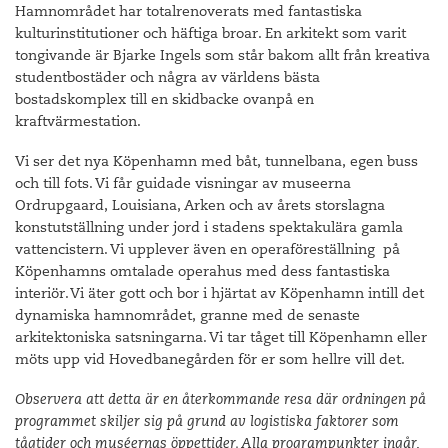
Hamnområdet har totalrenoverats med fantastiska
kulturinstitutioner och häftiga broar. En arkitekt som varit
tongivande är Bjarke Ingels som står bakom allt från kreativa
studentbostäder och några av världens bästa
bostadskomplex till en skidbacke ovanpå en
kraftvärmestation.
Vi ser det nya Köpenhamn med båt, tunnelbana, egen buss
och till fots. Vi får guidade visningar av museerna
Ordrupgaard, Louisiana, Arken och av årets storslagna
konstutställning under jord i stadens spektakulära gamla
vattencistern. Vi upplever även en operaföreställning på
Köpenhamns omtalade operahus med dess fantastiska
interiör. Vi äter gott och bor i hjärtat av Köpenhamn intill det
dynamiska hamnområdet, granne med de senaste
arkitektoniska satsningarna. Vi tar tåget till Köpenhamn eller
möts upp vid Hovedbanegården för er som hellre vill det.
Observera att detta är en återkommande resa där ordningen på
programmet skiljer sig på grund av logistiska faktorer som
tågtider och muséernas öppettider. Alla programpunkter ingår,