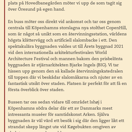
plats på Hovedbanegården möter vi upp de som tagit sig
över Öresund på egen hand.
En buss möter oss direkt vid ankomst och tar oss genom
centrala till Köpenhamns storslagna nya stolthet CopenHill,
som är något så unikt som en återvinningsstation, världens
högsta klättervägg och artificiell slalombacke i ett. Den
spektakulära byggnaden valdes ut till Årets byggnad 2021
vid den internationella arkitekturfestivalen World
Architecture Festival och mannen bakom den prisbelönta
byggnaden är stjärnarkitekten Bjarke Ingels (BIG). Vi tar
hissen upp genom den så kallade återvinningskatedralen
till toppen där vi beskådar slalomåkarna och njuter av en
fantastisk utsikt över staden. Platsen är perfekt för att få en
första överblick över staden.
Bussen tar oss sedan vidare till området Ishøj i
Köpenhamns södra delar där ett av Danmarks mest
intressanta muséer för samtidskonst Arken. Själva
byggnaden är väl värd ett besök i sig där den ligger likt ett
strandat skepp längst ute vid Køgebukten omgiven av