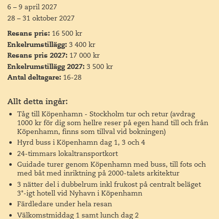
6
–
9 april 2027
28
–
31 oktober 2027
Idag får vi komma på insidan av det mest kända
bostadskomplexet 8-tallet för att se hur vardagslivet här
Resans pris:
16 500 kr
kan te sig. Det är en av de boende som guidar och bjuder
Enkelrumstillägg:
3 400 kr
in oss bakom ytterfasaden för att ge en inblick i hur det är
Resans pris 2027:
17 000 kr
att bo i den världsberömda byggnaden. Här bor drygt 750
Enkelrumstillägg 2027:
3 500 kr
personer i alla åldrar i mer än 120 olika lägenhetstyper,
Antal deltagare:
16-28
och man har en alldeles särskild gemenskap med
vinklubb, julfest och ett eget intranät. Vi promenerar upp
på den cykelbara rampen med vackert granitmönster,
Allt detta ingår:
förbi uteplatser, altaner och entrédörrar, upp till toppen.
Tåg till Köpenhamn - Stockholm tur och retur (avdrag
Här får vi en härlig utsikt över våtmarkerna i
1000 kr för dig som hellre reser på egen hand till och från
Köpenhamn, finns som tillval vid bokningen)
Köpenhamns ytterområde innan vi går ner till markplan
igen och ut ur den evighetsformade byggnaden.
Hyrd buss i Köpenhamn dag 1, 3 och 4
24-timmars lokaltransportkort
Efter besöket tar vi metron tillbaka till centrum och
Guidade turer genom Köpenhamn med buss, till fots och
promenerar genom Christianshavn som också kallas Lilla
med båt med inriktning på 2000-talets arkitektur
Amsterdam med sina kanaler, husbåtar och packhus.
3 nätter del i dubbelrum inkl frukost på centralt beläget
3*-igt hotell vid Nyhavn i Köpenhamn
Snart kommer vi ut till Köpenhamns inderhavn med sina
många spännande nya byggnadskomplex och nya häftiga
Färdledare under hela resan
broar såsom Olafur Eliassons Cirkelbron.
Välkomstmiddag 1 samt lunch dag 2