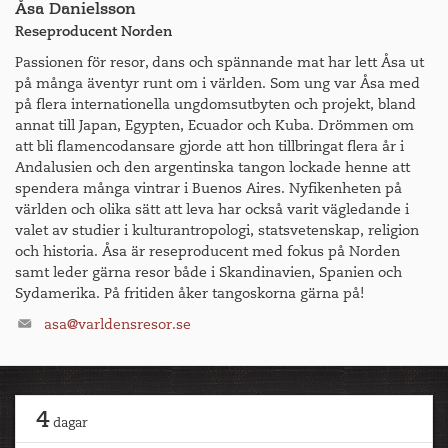
Åsa Danielsson
I denna utställning tas ett helhetsgrepp kring hans
Reseproducent Norden
enorma produktion av teckningar - som var hans mest
frekventa medium. Utställningen inkluderar en lång rad
Passionen för resor, dans och spännande mat har lett Åsa ut
verk som han valt att behålla själv, och som därför aldrig
på många äventyr runt om i världen. Som ung var Åsa med
visats upp i offentligheten tidigare. Titeln Headstrong
på flera internationella ungdomsutbyten och projekt, bland
syftar både på utställningens fokus på huvudporträtt,
annat till Japan, Egypten, Ecuador och Kuba. Drömmen om
ibland kallade masker, och på konstnärens egensinnighet
att bli flamencodansare gjorde att hon tillbringat flera år i
och påstridighet.
Andalusien och den argentinska tangon lockade henne att
spendera många vintrar i Buenos Aires. Nyfikenheten på
Efter en guidad visning av utställningen blir det ledig tid
världen och olika sätt att leva har också varit vägledande i
att upptäcka någon av de andra pågående utställningarna
valet av studier i kulturantropologi, statsvetenskap, religion
eller berömda stationära verk som exempelvis
och historia. Åsa är reseproducent med fokus på Norden
Giacomettikorridoren och Yayoi Kusamas Gleaming Lights
samt leder gärna resor både i Skandinavien, Spanien och
of the Soul. På Louisiana är det också alltid underbart att
Sydamerika. På fritiden åker tangoskorna gärna på!
lägga tid i den fantastiska skulpturparken utanför museet.
asa@varldensresor.se
Efter egen tid med lunch går färden vidare till
Ordrupgaard i Charlottenlund. Museet har en inriktning
på fransk konst med tonvikt på impressionismen med en
4
fin samling av Degas, Gaugin, Monet och flera andra
dagar
samtida danska konstnärer som Vilhelm Hammerhöi.