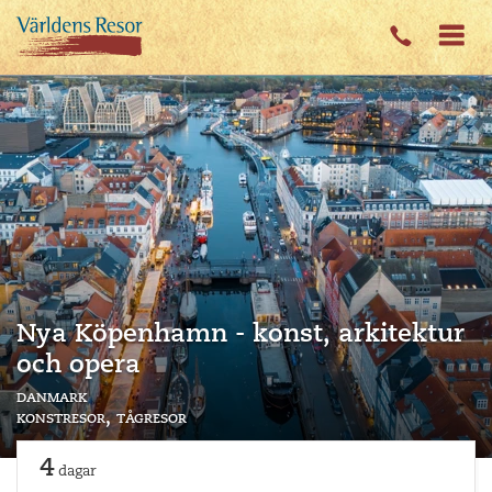
Nya Köpenhamn - konst, arkitektur
och opera
danmark
konstresor
tågresor
4
dagar