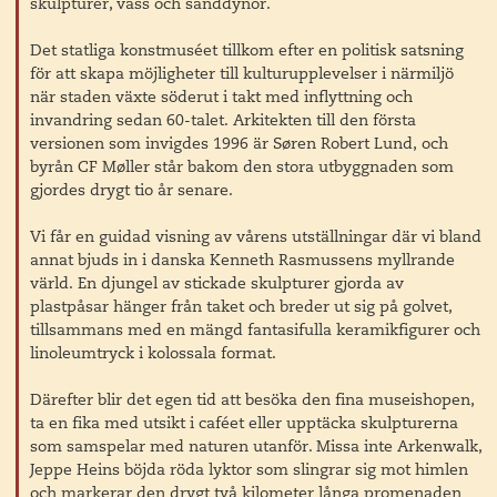
skulpturer, vass och sanddynor.
Det statliga konstmuséet tillkom efter en politisk satsning
för att skapa möjligheter till kulturupplevelser i närmiljö
när staden växte söderut i takt med inflyttning och
invandring sedan 60-talet. Arkitekten till den första
versionen som invigdes 1996 är Søren Robert Lund, och
byrån CF Møller står bakom den stora utbyggnaden som
gjordes drygt tio år senare.
Vi får en guidad visning av vårens utställningar där vi bland
annat bjuds in i danska Kenneth Rasmussens myllrande
värld. En djungel av stickade skulpturer gjorda av
plastpåsar hänger från taket och breder ut sig på golvet,
tillsammans med en mängd fantasifulla keramikfigurer och
linoleumtryck i kolossala format.
Därefter blir det egen tid att besöka den fina museishopen,
ta en fika med utsikt i caféet eller upptäcka skulpturerna
som samspelar med naturen utanför. Missa inte Arkenwalk,
Jeppe Heins böjda röda lyktor som slingrar sig mot himlen
och markerar den drygt två kilometer långa promenaden