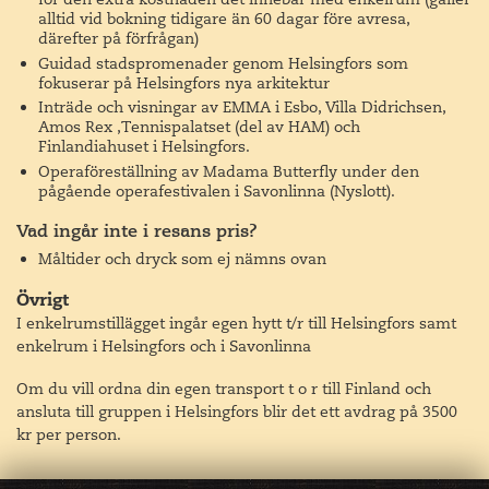
alltid vid bokning tidigare än 60 dagar före avresa,
tillägnade konsten och det går att gå på konstrunda i det
därefter på förfrågan)
egna hotellet.
Guidad stadspromenader genom Helsingfors som
fokuserar på Helsingfors nya arkitektur
Välkomstmiddag på trevliga Restaurang Atelje Finne.
Inträde och visningar av EMMA i Esbo, Villa Didrichsen,
Byggnaden ritades av skulptören och arkitekten Gunnar
Amos Rex ,Tennispalatset (del av HAM) och
Finne som hade bottenvåningen av huset som sin
Finlandiahuset i Helsingfors.
arbetsplats.
Operaföreställning av Madama Butterfly under den
pågående operafestivalen i Savonlinna (Nyslott).
Vad ingår inte i resans pris?
Måltider och dryck som ej nämns ovan
Övrigt
I enkelrumstillägget ingår egen hytt t/r till Helsingfors samt
enkelrum i Helsingfors och i Savonlinna
Dag 3
Esbo och Helsingfors
Om du vill ordna din egen transport t o r till Finland och
Vi lämnar vårt hotell och går mot Ode. 2018 stod det nya
ansluta till gruppen i Helsingfors blir det ett avdrag på 3500
centrala biblioteket Ode klart och även det har vunnit
kr per person.
mycket välförtjänt uppmärksamhet. Biblioteket som
byggts av arkitektgruppen ALA är en byggnad i fyra