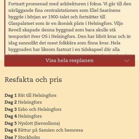
Fortsatt promenad med arkitekturen i fokus. Vi går till den
närliggande fina centralstationen som Eliel Saarinens
byggde i början av 1900-talet och fortsätter till
Glaspalatset som är en ikonisk plats i Helsingfors. Viljo
Revell skapade denna byggnad som bara skulle stå
temporärt över OS i Helsingfors. Den har blivit kvar och är
idag sannolikt det mest folkkära som finns kvar. Hela
byggnaden har liksom fastnat i en tidskapsel där alla
butiker, restauranger och caféer ser ut som de gjorde på
Visa hela resplanen
50-talet. Varenda neonskylt är tidstypisk.
Efter detta blir det tid för lunch på egen hand. Kampens
Resfakta och pris
shoppingcenter har en utmärkt restaurangvåning på 5.e
våningen med ett stort utbud av högklassiga restauranger.
Efter lunch besöker vi två andra attraktioner här vid torget
Dag 1
Båt till Helsingfors
Kampen där det nya vackra Tystnadens kapell står. Det
Dag 2
Helsingfors
minimalistiska kapellet har fått flera priser för sin
Dag 3
Esbo och Helsingfors
innovativa träarkitektur. Även här går vi in och ser kapellet
Dag 4
Helsingfors
invändigt.
Dag 5
Nyslott (Savonlinna)
Dag 6
Båttur på Samien och hemresa
Här ligger också ett konstmuseum inriktad på
Dag 7
Stockholm