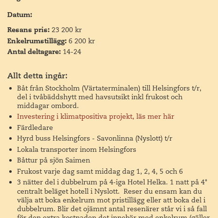
samtidskonst, Amos Rex, som stod klart 2018 och har
2000 kvadratmeter stora utställningslokaler i underjorden.
Datum:
Det är en märkvärdig syn utvändigt med alla speciella
Resans pris:
23 200 kr
cyklopliknande byggnader som poppar upp ur marken
Enkelrumstillägg:
6 200 kr
och flera ställen där man kan se ned till utställningarna.
Antal deltagare:
14-24
Arkitektbyrån JKMM ligger bakom Amos Rex och massor
av spännande byggen i Finland och internationellt. De har
representerat Finland vid världsutställningarna i Shanghai
Allt detta ingår:
2010 och nu senast i Dubai.
Båt från Stockholm (Värtaterminalen) till Helsingfors t/r,
del i tvåbäddshytt med havsutsikt inkl frukost och
Sommaren 2026 visas utställningen Generation 2026 som
middagar ombord.
samlar 50 unga konstnärer som utforskar identitet,
Investering i klimatpositiva projekt, läs mer här
gemenskaper, tillhörighet och maktstrukturer, samt
Färdledare
ifrågasätter normer och olika former av kontroll i vår
Hyrd buss Helsingfors - Savonlinna (Nyslott) t/r
omgivning. Många söker en koppling till sitt ursprung och
Lokala transporter inom Helsingfors
kulturarv, samtidigt som de reflekterar över relationen till
Båttur på sjön Saimen
naturen, miljökrisen eller vänder blicken mot det
Frukost varje dag samt middag dag 1, 2, 4, 5 och 6
förflutna.
3 nätter del i dubbelrum på 4
iga Hotel Helka. 1 natt på 4*
-
centralt beläget hotell i Nyslott. Reser du ensam kan du
Härifrån är det sedan bara fem minuters promenad till
välja att boka enkelrum mot pristillägg eller att boka del i
vårt hotell. Hotellet är klätt med möbler designade av
dubbelrum. Blir det ojämnt antal resenärer står vi i så fall
ARTEK och Alvar Aalto. Dessutom är ett par våningsplan
för den extra kostnaden det innebär med enkelrum (gäller