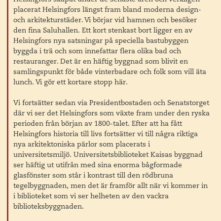
placerat Helsingfors längst fram bland moderna design-
och arkitekturstäder. Vi börjar vid hamnen och besöker
den fina Saluhallen. Ett kort stenkast bort ligger en av
Helsingfors nya satsningar på speciella bastubyggen
byggda i trä och som innefattar flera olika bad och
restauranger. Det är en häftig byggnad som blivit en
samlingspunkt för både vinterbadare och folk som vill äta
lunch. Vi gör ett kortare stopp här.
Vi fortsätter sedan via Presidentbostaden och Senatstorget
där vi ser det Helsingfors som växte fram under den ryska
perioden från början av 1800-talet. Efter att ha fått
Helsingfors historia till livs fortsätter vi till några riktiga
nya arkitektoniska pärlor som placerats i
universitetsmiljö. Universitetsbiblioteket Kaisas byggnad
ser häftig ut utifrån med sina enorma bågformade
glasfönster som står i kontrast till den rödbruna
tegelbyggnaden, men det är framför allt när vi kommer in
i biblioteket som vi ser helheten av den vackra
biblioteksbyggnaden.