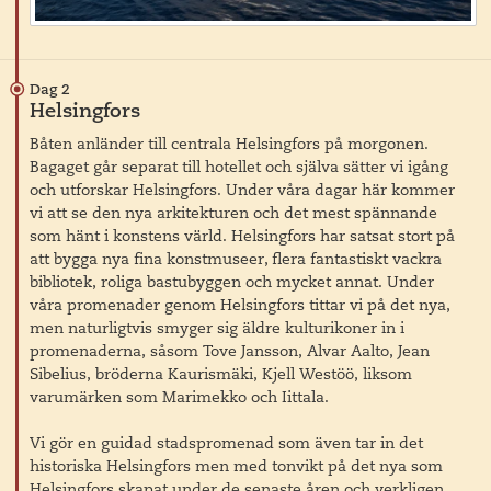
Dag 2
Helsingfors
Båten anländer till centrala Helsingfors på morgonen.
Bagaget går separat till hotellet och själva sätter vi igång
och utforskar Helsingfors. Under våra dagar här kommer
vi att se den nya arkitekturen och det mest spännande
som hänt i konstens värld. Helsingfors har satsat stort på
att bygga nya fina konstmuseer, flera fantastiskt vackra
bibliotek, roliga bastubyggen och mycket annat. Under
våra promenader genom Helsingfors tittar vi på det nya,
men naturligtvis smyger sig äldre kulturikoner in i
promenaderna, såsom Tove Jansson, Alvar Aalto, Jean
Sibelius, bröderna Kaurismäki, Kjell Westöö, liksom
varumärken som Marimekko och Iittala.
Vi gör en guidad stadspromenad som även tar in det
historiska Helsingfors men med tonvikt på det nya som
Helsingfors skapat under de senaste åren och verkligen