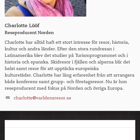
och det märks.
2026 visas den första utställningen i Finland om William
Morris (1834–1896) produktion. Morris var en visionär
Charlotte Lööf
inom design och en drivande kraft i Arts and Crafts-
Reseproducent Norden
rörelsen, vars rikliga och sagolika tapeter och tyger
Charlotte har alltid haft ett stort intresse för resor, historia,
fortfarande känns aktuella. Föremålen och
kultur och andra länder. Efter den stora rundresan i
originalskisserna i utställningen kommer från William
Latinamerika blev det studier på Turismprogrammet och i
Morris Gallerys och William Morris Societys samlingar i
Tunnebanestationen Hagalund på väg till EMMA Museum.
historia och spanska. Skidresor i fjällen och alperna blir det
Storbritannien.
helst samt resor för att upptäcka europeiska
kulturstäder. Charlotte har lång erfarenhet från att arrangera
både konferens samt grupp- och företagsresor. Nu är hon
Återkomst till Helsingfors på eftermiddagen och resten av
Yrjö Kakkapuru, en ikonisk finsk möbeldesigner, visas på
reseproducent med fokus på Norden och övriga Europa.
dagen fri för egna aktiviteter.
EMMA.
charlotte@varldensresor.se
Tilla Kekkis skulpturer i parken utanför Villa Didrichsen.