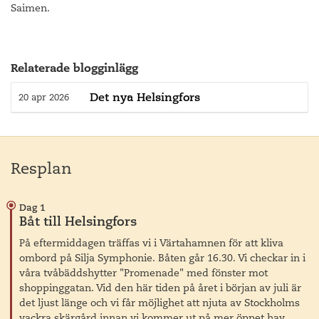
Saimen.
Relaterade blogginlägg
Det nya Helsingfors
20 apr 2026
Resplan
Dag 1
Båt till Helsingfors
På eftermiddagen träffas vi i Värtahamnen för att kliva
ombord på Silja Symphonie. Båten går 16.30. Vi checkar in i
våra tvåbäddshytter "Promenade" med fönster mot
shoppinggatan. Vid den här tiden på året i början av juli är
det ljust länge och vi får möjlighet att njuta av Stockholms
vackra skärgård innan vi kommer ut på mer öppet hav.