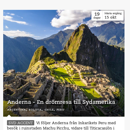
19
Nästa avgång
15
okt
dagar
Anderna - En drömresa till Sydamerika
argentina,
bolivia,
chile,
peru
SVD ACCENT
Vi följer Anderna från Inkarikets Peru med
besök i ruinstaden Machu Picchu, vidare till Titicacasjön i