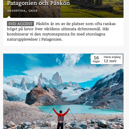
Patagonien och Påskön
argentina,
chile
SVD ACCENT
Påskön är en av de platser som ofta rankas
högst på listor över världens ultimata drömresmål. Här
kombinerar vi den mytomspunna ön med storslagna
naturupplevelser i Patagonien.
16
Nästa avgång
12
nov
dagar