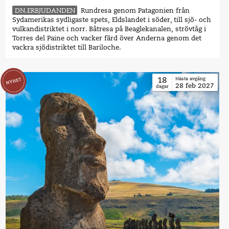
DN.ERBJUDANDEN
Rundresa genom Patagonien från
Sydamerikas sydligaste spets, Eldslandet i söder, till sjö- och
vulkandistriktet i norr. Båtresa på Beaglekanalen, strövtåg i
Torres del Paine och vacker färd över Anderna genom det
vackra sjödistriktet till Bariloche.
18
Nästa avgång
28
feb
2027
dagar