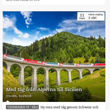
11
Nästa avgång
2
okt
dagar
Med tåg från Alperna till Sicilien
italien,
schweiz
TIDNINGEN VI
TÅG
Ny resa med tåg genom Schweiz och