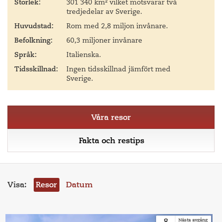
Storlek:
301 340 km² vilket motsvarar två
tredjedelar av Sverige.
Huvudstad:
Rom med 2,8 miljon invånare.
Befolkning:
60,3 miljoner invånare
Språk:
Italienska.
Tidsskillnad:
Ingen tidsskillnad jämfört med
Sverige.
Våra resor
Fakta och restips
Visa:
Resor
Datum
8
Nästa avgång