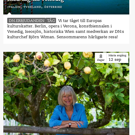
italien,
tyskland,
österrike
DN.ERBJUDANDEN
TÅG
Vi tar tåget till Europas
kulturskatter. Berlin, opera i Verona, konstbiennalen i
Venedig, Iseosjön, historiska Wien samt medverkan av DN:s
kulturchef Björn Wiman. Sensommarens härligaste resa!
8
Nästa avgång
12
sep
dagar