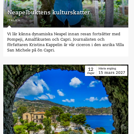
Neapelbuktens kulturskatter
italien
Vi lär känna dynamiska Neapel innan resan fortsätter med
Pompeji, Amalfikusten och Capri. Journalisten och
författaren Kristina Kappelin är vår ciceron i den anrika Villa
San Michele på ön Capri.
12
Nästa avgång
15
mars
2027
dagar