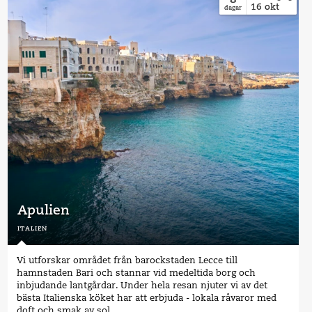
16
okt
dagar
Apulien
italien
Vi utforskar området från barockstaden Lecce till
hamnstaden Bari och stannar vid medeltida borg och
inbjudande lantgårdar. Under hela resan njuter vi av det
bästa Italienska köket har att erbjuda - lokala råvaror med
doft och smak av sol.