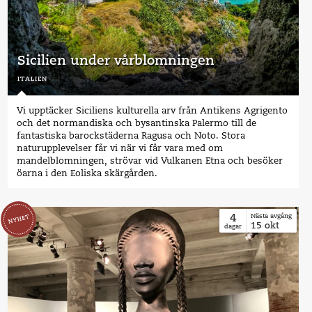
Sicilien under vårblomningen
italien
Vi upptäcker Siciliens kulturella arv från Antikens Agrigento
och det normandiska och bysantinska Palermo till de
fantastiska barockstäderna Ragusa och Noto. Stora
naturupplevelser får vi när vi får vara med om
mandelblomningen, strövar vid Vulkanen Etna och besöker
öarna i den Eoliska skärgården.
4
Nästa avgång
15
okt
dagar