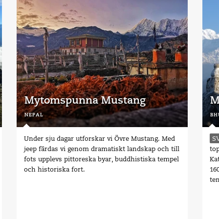
Mytomspunna Mustang
M
nepal
bh
Under sju dagar utforskar vi Övre Mustang. Med
S
jeep färdas vi genom dramatiskt landskap och till
to
fots upplevs pittoreska byar, buddhistiska tempel
Ka
och historiska fort.
16
tem