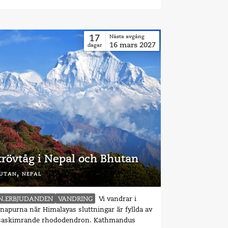
17
Nästa avgång
16
mars
2027
dagar
trövtåg i Nepal och Bhutan
utan,
nepal
N.ERBJUDANDEN
VANDRING
Vi vandrar i
napurna när Himalayas sluttningar är fyllda av
saskimrande rhododendron. Kathmandus