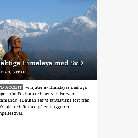
äktiga Himalaya med SvD
utan,
nepal
VD ACCENT
Vi njuter av Himalayas mäktiga
ppar från Pokhara och ser världsarven i
thmandu. I Bhutan ser vi fantastiska fort från
00-talet och är med på en färggrann
pelfestival.