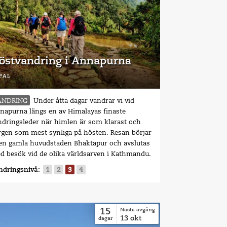
östvandring i Annapurna
pal
ANDRING
Under åtta dagar vandrar vi vid
napurna längs en av Himalayas finaste
ndringsleder när himlen är som klarast och
rgen som mest synliga på hösten. Resan börjar
den gamla huvudstaden Bhaktapur och avslutas
d besök vid de olika världsarven i Kathmandu.
ndringsnivå:
1
2
3
4
15
Nästa avgång
13
okt
dagar