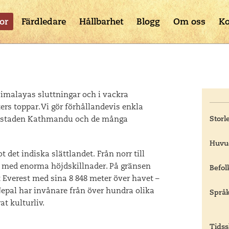
or
Färdledare
Hållbarhet
Blogg
Om oss
Ko
 Himalayas sluttningar och i vackra
rs toppar. Vi gör förhållandevis enkla
udstaden Kathmandu och de många
Storl
Huvu
det indiska slättlandet. Från norr till
en med enorma höjdskillnader. På gränsen
Befol
 Everest med sina 8 848 meter över havet –
Nepal har invånare från
över
hundra olika
Språk
at kulturliv.
Tidss