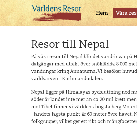
Hem
Våra res
Resor till Nepal
På våra resor till Nepal blir det vandringar på
dalgångar med utsikt över snöklädda 8 000 mete
vandringar kring Annapurna. Vi besöker huv
världsarven i Kathmandudalen.
Nepal ligger på Himalayas sydsluttning ned mot 
söder är landet inte mer än ca 20 mil brett m
mot Tibet finner vi världens högsta berg Mount
landets lägsta punkt är 60 meter övre havet. 
folkgrupper, vilket ger ett rikt och mångfacetter