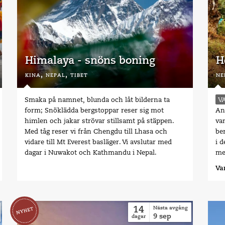
Himalaya - snöns boning
H
kina,
nepal,
tibet
ne
Smaka på namnet, blunda och låt bilderna ta
V
form; Snöklädda bergstoppar reser sig mot
An
himlen och jakar strövar stillsamt på stäppen.
va
Med tåg reser vi från Chengdu till Lhasa och
be
vidare till Mt Everest basläger. Vi avslutar med
i 
dagar i Nuwakot och Kathmandu i Nepal.
me
Va
14
Nästa avgång
9
sep
dagar