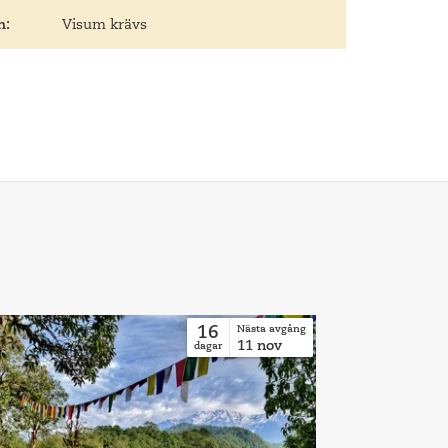
m:
Visum krävs
16
Nästa avgång
11
nov
dagar