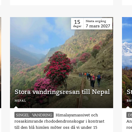
15
Nästa avgång
7
mars
2027
dagar
Stora vandringsresan till Nepal
S
nepal
bh
SINGEL
VANDRING
Himalayamassivet och
D
rosaskimrande rhododendronskogar i kontrast
An
till den blå himlen möter oss då vi under 15
ro