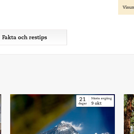
Visu
Fakta och restips
21
Nästa avgång
9
okt
dagar