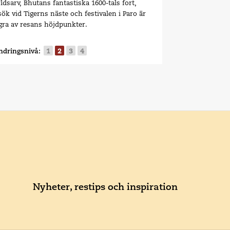
ldsarv, Bhutans fantastiska 1600-tals fort,
ök vid Tigerns näste och festivalen i Paro är
gra av resans höjdpunkter.
ndringsnivå:
1
2
3
4
Nyheter, restips och inspiration