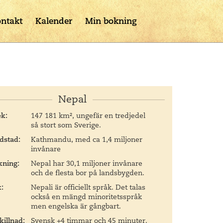
ntakt
Kalender
Min bokning
Nepal
ek:
147 181 km², ungefär en tredjedel
så stort som Sverige.
dstad:
Kathmandu, med ca 1,4 miljoner
invånare
kning:
Nepal har 30,1 miljoner invånare
och de flesta bor på landsbygden.
:
Nepali är officiellt språk. Det talas
också en mängd minoritetsspråk
men engelska är gångbart.
killnad:
Svensk +4 timmar och 45 minuter.