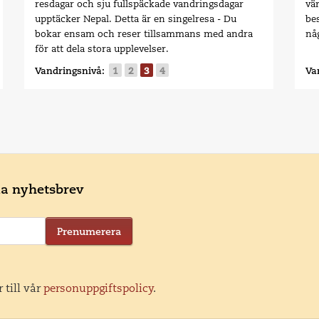
resdagar och sju fullspäckade vandringsdagar
vär
upptäcker Nepal. Detta är en singelresa - Du
bes
bokar ensam och reser tillsammans med andra
nå
för att dela stora upplevelser.
Vandringsnivå:
1
2
3
4
Va
ala nyhetsbrev
Prenumerera
 till vår
personuppgiftspolicy
.