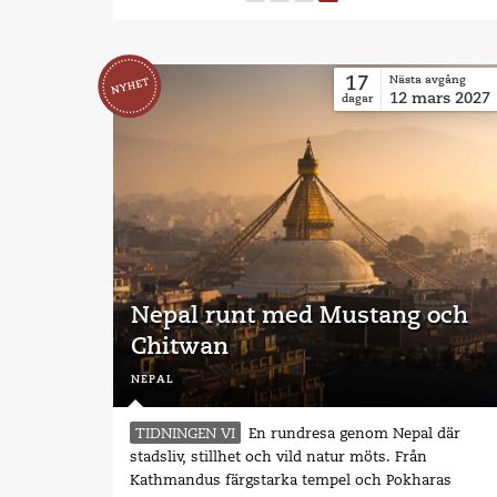
17
Nästa avgång
12
mars
2027
dagar
Nepal runt med Mustang och
Chitwan
nepal
TIDNINGEN VI
En rundresa genom Nepal där
stadsliv, stillhet och vild natur möts. Från
Kathmandus färgstarka tempel och Pokharas