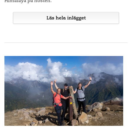
Himalaya på hösten.
Soluppgång i Tikal. Strax efter fyra ger vi oss iväg från
Borgen i Matsumoto
hotellet. Fortfarande mörkt. Varje vandrare har en ficklampa.
Dessa fyra fantastiska konstplatser är några av de som ingår
Tyst så vi kan lyssna till nattdjungelns alla ljud. Silhuetter av
Allt är förstås inte som i en saga. Georgien färdas fortfarande
i vår resa Konst i Provence. På resan får ni också möjlighet att
Sedan några år tillbaka är jag själv delvis bosatt i Kyoto och
Läs hela inlägget
pyramider. Omgivna av historiens vingslag på ett sätt som
på sin bitvis tunga väg mot demokrati. Sen Sovjetunionen
besöka några av museerna för Chagall i Nice, Cezanne i Aix
har därför också satt ihop en resa i april och en i november
jag inte tror jag upplevt någon annanstans. Så småningom
upplöstes har landet legat i framkant bland de forna
en Provence, Picasso i Antibes och van Gogh i Arles, liksom
som heter Jörgens Kyoto. På resan nu i november har vi
vrålapor. Det går inte att beskriva hur de låter. Man måste
sovjetrepublikerna men landets nya politiska kurs signalerar
underbara Fondation Maeght som sedan länge förknippats
några få platser kvar. På denna resa kombinerar vi
Bhutan är ett oerhört vackert land, beläget på Himalayas
helt enkelt höra dem själv och innan man vet vad det är, tror
reträtt från tidigare politiska reformer. Samtidigt står
med Giacometti och Miro.
konstmuseer med poetiska trädgårdar och trevliga strövtåg i
sluttningar med Kina och Indien som enda grannar. Med
man definitivt det är något avsevärt större.
regeringens retorik i kontrast med den folklige pro-
naturen. Vi bor ett par nätter i ett gammalt handelshus
näbbar och klor har man kämpat för att behålla sin särart
europeiska opinionen, och kanske är öppenheten och
(annars alla övriga nätter på samma hotell i Kyoto) och badar
utan yttre påverkan och det har man verkligen lyckats med.
När vi en så där trekvart senare tar oss uppför trapporna på
nyfikenheten en anledning till det. Sen är Georgien inte så
i en het källa belägen vid Japans största sjö, Biwasjön. Här
baksidan av pyramid fyra är inte mörkret lika
tillrättalagt. Det har sina skavanker, gränsen mellan kaos och
By i Bhutan med typiska stora hus
blir det också flera personliga inslag med besök vid mer
Jörgen med en av Jaume Plensas tre alkemister, Fondation Carmignac
ogenomträngligt längre. Vi slår oss ner med blicken riktad
ordning är hårfin, men det gör det också charmigt,
okända sevärdheter och middag på kvarterskrogar. Sista
österut fyllda av förväntan. Kommer vi att få se solen gå upp
oförutsägbart, mänskligt. Det är därför jag återvänder. Till det
I ett begrepp som man kallar bruttonationallycka har man
kvällen blir det fest hemma hos mig med våra japanska
eller komma molnen att dölja det sällsamma skådespel vi
LILLA landet med det STORA hjärtat.
redan sedan 70-talet tänkt hållbart vad gäller att se till att
arbetskamrater som hjälper till att ordna middagen och en
hoppas på. Jag känner av det förflutna. Den mayakultur som
skogarna inte avverkats, makten decentraliseras, men
Jörgen, Vincent och Naima i Arles
sakeprovning.
är anledningen till att vi sitter här och hoppas. Ett imperium
Lena Haglund, frilansjournalist och föredragshållare, har bl a
framför allt har man använt det som ett sätt att bevara sina
som gick under innan spanjorerna dök upp. En högkultur att
Togetsubron i västra Kyoto
Text: Jörgen Fredriksson
gjort TV reportage om Georgien som sändes på SVT 2017, och
traditioner. Här bär befolkningen fortfarande sina
lära av. Så ser vi den första aningen av soluppgången. En
lett vår vandringsresa till Georgien.
traditionella kläder och mängder av hantverk bärs fram från
Sakeprovning hemma hos mig
strimma ljus. Långsamt stiger solen upp och möter oss där vi
Konstrunda i södra Frankrike
generation till generation. Bhutan var sist i världen att
Relaterade resor
En kopp te i trädgården Hosen-in i Ohara
sitter, högt uppe på en pyramid i Tikal. Nu är det inte så att
I skuggan av Kaukasus
introducera tv och först att förbjuda plastpåsar och rökning.
frankrike
Relaterade resor
jag frågar, men jag är övertygad om att alla i gruppen bär
armenien,
azerbajdzjan,
georgien
En gammal kvarn i Tang i östra Bhutan
Under denna tid går också vår längre resa Brinnande lönnlöv
med sig ett inre leende när vi återvänder till hotellet för