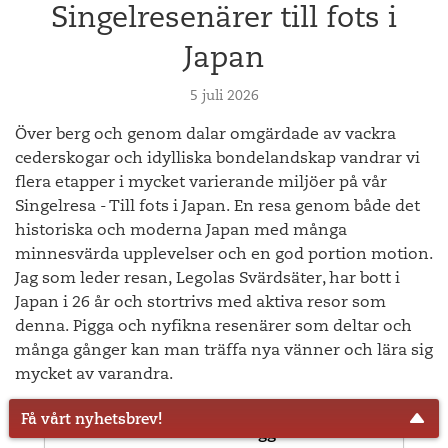
10
Nästa avgång
Singelresenärer till fots i
KONST
TIDNINGEN VI
På vingården Chateau La Coste
där alla avgångarna idag är fulltecknade samt den lite
21
sep
frukost innan nästa tur. Det är gryning i Tikal och livet tycks
dagar
15
Nästa avgång
njuter vi av samtidskonst av högsta klass. Andra
Enligt lag måste alla hus i Bhutan byggas i traditionell stil.
Följ med till gränslandet mellan öst och väst, från Kaukasus
kortare rundresan Höstfärger i Japan där vi fortsatt har
10
sep
mig vackrare än någonsin.
dagar
höjdpunkter blir konstmuseet Villa Carmignac på ön
Japan
snöklädda toppar till ökenlandskapet vid Kaspiska havet. I
Det märks. Varje län i Bhutan har sitt säte i de imponerande
platser kvar.
Porquerolles samt Anselm Kiefers konstanläggning i La
Georgien upplever vi det speciella umgängessättet vid
forten, dzong, som byggdes i 20 dalar på 1600-talet. Alla våra
Ribaute. Resan börjar i van Goghs historiska Arles och
festmåltider och vinprovningar, i Azerbajdzjan följer vi den
Varmt välkomna att följa med på någon av våra fina
5 juli 2026
resor till Bhutan tar oss till flera av dessa fantastiska fort som
avslutar i glittrande Nice – en resa fylld av konst, kultur och
legendariska Sidenvägen. Resan avrundas i Armenien med
En annan gryning. Nu sitter jag på trappan och väntar på att
höstresor!
fungerar som fort, kloster, kommunalhus, torg och en plats
Vandra i Georgien
inspiration.
det bibliska Ararat-berget i blickfånget.
frukostmatsalen ska öppna på Mayan Inn, hotellet i staden
Över berg och genom dalar omgärdade av vackra
där Bhutans många festivaler äger rum. Dzongen blir en
Chichicastenango som ligger vacker belägen bland kullarna
georgien
Text: Jörgen Fredriksson
cederskogar och idylliska bondelandskap vandrar vi
självklar höjdpunkt på alla resor till Bhutan.
på det guatemalanska höglandet. Jag skulle säga att det här
flera etapper i mycket varierande miljöer på vår
10
Nästa avgång
Punakha dzong kommer vi till på alla resorna
är mitt favorithotell med sina storslagna rum och den brasa
VANDRING
Vi vandrar fem dagar mellan medeltida byar i
Höstresa till Japan med Tidningen Vi
27
juni
2027
dagar
Singelresa - Till fots i Japan. En resa genom både det
som tänds i eldstaden om kvällen om man så önskar. För det
Relaterade resor
området Tusjeti i Stora Kaukasus. Regionen var länge
japan
Bhutan har en befolkning på knappt 800 000 och besöks
historiska och moderna Japan med många
isolerad och är känd för sin orörda natur och rika
blir en smula kyligt om kvällen när solen gått ner och
kulturhistoria. Följ med och upplev Georgien till fots i
årligen av cirka 100 000 besökare. Av de som kommer till
handeln borta på marknadsplatsen övergått i stillsamma
minnesvärda upplevelser och en god portion motion.
15
Nästa avgång
sommar!
Bhutan är det endast 2 – 3% som rör sig i landets östra delar.
TIDNINGEN VI
Vi upplever Japan i finaste höstskrud, lär
måltider för somliga och hemfärd till byarna runt omkring för
Jag som leder resan, Legolas Svärdsäter, har bott i
5
nov
dagar
oss teceremoni i Kanazawa, och ser det bästa av både natur
Vår ena resa som går på hösten går just till östra Bhutan och
Vandringsnivå:
1
2
3
4
andra.
Japan i 26 år och stortrivs med aktiva resor som
och kultur som Japan har att erbjuda. Följ med oss från
vi åker då landvägen genom det fantastiska landskapet från
denna. Pigga och nyfikna resenärer som deltar och
Nara och Kyoto till Tokyo. Resan tar oss till flera
öst till väst och kommer till byar som sällan sett besökare och
En gång besökte Evert Taube hotellet, men det är inte det
traditionella byar och småstäder i de Japanska alperna. På
många gånger kan man träffa nya vänner och lära sig
möter människor som gör olika hantverk. Vi kommer till flera
utan dess läge, mitt i den levande mayakulturen som gör det
Höst i Japan
den här resan har du även halvpension.
mycket av varandra.
av landets enastående dzong och avrundar med ett besök
så speciellt. Kanske ter det sig lite märkligt att tala om
japan
vid landets mest kända sevärdhet, Tigerns näste. Resan
levande mayakultur till en bild av kyrkogården, men så här i
börjar i Assam i Indien och avslutas i Nepal.
gryningen är den en fantastisk syn. Färgerna och variationen
15
Nästa avgång
Läs hela inlägget
Vi besöker zenbuddhistiska trädgårdar, lär oss teceremoni,
1
nov
som vittnar om en kultur som visserligen har somligt
dagar
Bumthang dzong i Östra Bhutan