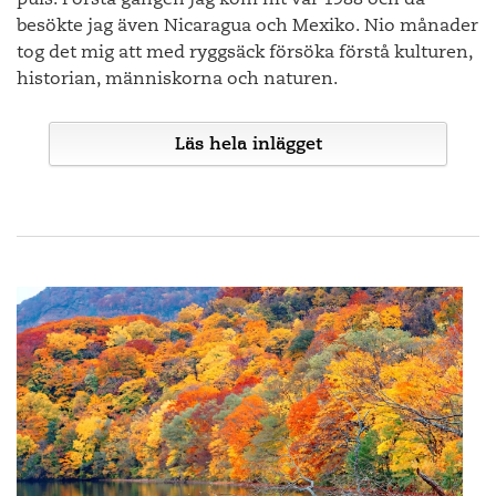
Japans största samtida konstnärer, Yoshitomo Nara, i sin
besökte jag även Nicaragua och Mexiko. Nio månader
stora skulpturpark.
tog det mig att med ryggsäck försöka förstå kulturen,
historian, människorna och naturen.
Hiroshi Sugimotos skulpturala verk utanför Tadao Andos byggnad, Chateau
La Coste
Läs hela inlägget
Yoshitomo Naras skulpturala verk
Redan då föll jag för variationerna, människorna och
kontrasterna. Så mycket på så liten yta. Sedan har jag
Andy Goldworths mycket speciella rum, Oak Room
återvänt gång efter gång – som journalist, som författare och
Det är en underbar promenad fylld av överraskningar varje
som färdledare - och det som en gång var en nyfiken
gång man rundar ett hörn. Här hittar man fina
förälskelse har övergått i en djup och livslång kärlek.
stenläggningar av Ai Weiwei, Andy Goldsworthys
fågelboliknade Oak Room och Tom Shannons silverglänsande
Drop. Att avsluta besöket på den lummiga terrassen med ett
Det ger en känsla av svindel att betrakta Panamakanalen och
par riktigt goda glas vin från deras egen vinproduktion blir en
de fartyg som ligger där och väntar på sin tur att slussas
perfekt avslutning på besöket.
mellan Atlanten och Stilla havet. Både för det fantastiska i att
man överhuvudtaget lyckades att ha kanalen färdig 1914 och
det faktum att de största containerfartygen som passerar de
Ett glas vin av det egenproducerade vinet, Chatea La Coste