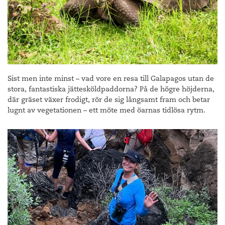
Sist men inte minst – vad vore en resa till Galapagos utan de
stora, fantastiska jättesköldpaddorna? På de högre höjderna,
där gräset växer frodigt, rör de sig långsamt fram och betar
lugnt av vegetationen – ett möte med öarnas tidlösa rytm.