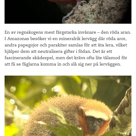
En av regnskogens mest färgstarka invånare – den röda aran.
I Amazonas besöker vi en mineralrik lervägg där röda aror,
andra papegojor och parakiter samlas för att äta lera, vilket
hjälper dem att neutralisera gifter i födan. Det är ett
fascinerande skådespel, men det krävs ofta lite tålamod för
att få se fåglarna komma in och slå sig ner på lerväggen.