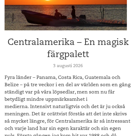
Vi är många som besökt dessa muséeer och njutit av dem
under årens lopp och fortsätter göra så. Det som ändå gör en
konstresa till Provence så oerhört intressant i dessa dagar är
att kunna lägga till vad som kommit till på senare år. När det
idag byggs nya fantastiska konstanläggningar är det framför
Centralamerika – En magisk
allt privata initiativ av miljardärer som ligger bakom dessa
satsningar. Så är även fallet i Provence.
färgpalett
Det vackra utställningssgalleriet på Chateau La Coste skapad av Renzo Piano
3 augusti 2026
Chateau La Coste är en vingård som började ta form 2002
Fyra länder – Panama, Costa Rica, Guatemala och
och fortsätter att växa för varje år som går. Som
Belize – på tre veckor i en del av världen som en gång
huvudarkitekt till satsningen har man valt den japanska
ständigt var på våra löpsedlar, men som nu får
arkitekten Tadao Ando. Utöver några få mindre gallerier är
den stora konstsatsningen utlagd längs en två till tre timmars
betydligt mindre uppmärksamhet i
lång promenad på vingården. Några av världens största
medierna. Intensivt naturligtvis och det är ju också
arkitekter som Frank O Gehry, Kengo Kuma, Jean Nouvel,
meningen. Det är orättvist förstås att det inte skrivs
Renzo Piano och Tadao Ando själv har fått skapa verk som är
så mycket längre, för Centralamerika är så intressant
lika stora delar arkitektur som konst. I år har man fortsatt sin
och varje land har sin egen karaktär och sin egen
satsning på det japanska och placerat flera verk av en av
puls. Första gången jag kom hit var 1988 och då