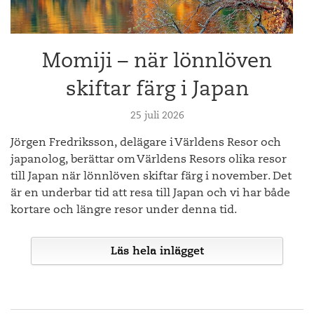
nya utvidgade slussarna kan ta upp till 12000 containrar. När
jag står där och ser människan, tekniken och naturen
Ön Porquerolles var en annan underbar bekantskap. 20
samverka i en slags fulländad symbios kan jag inte låta bli att
minuters båtresa från Tour Fondue når man den bilfria ön
fundera över innehållet i alla dessa containrar. Måste vi
Porquerolles. Hit lockas massor av fransmän för att njuta av
Momiji – när lönnlöven
verkligen transportera så mycket gods? Behöver vi allt
de fina sandstränderna och för att gå eller cykla längs den
detta?
dramatiska kusten med flera så kallade calanque, som
skiftar färg i Japan
kanske lättast översätts till fjordliknande havsvikar.
Mäktigt är det, men också en upplevelse som får de
25 juli 2026
existentiella tankarna att flöda. Vad gör vi människor här på
Den vackra bilfria ön Porquerolles
jorden? Det vet jag förstås inte, men att vara nyfiken är en
Jörgen Fredriksson, delägare i Världens Resor och
bra början. Panama är en mötesplats på många vis. Som ett
Sedan några år tillbaka har de fått en ny underbar
japanolog, berättar om Världens Resors olika resor
av de viktigaste naven för världshandeln och som en plats
huvudattraktion till ön, Fondation Carmignac, som öppnade
till Japan när lönnlöven skiftar färg i november. Det
där ursprungskulturer har att samexistera med såväl sin
upp sina portar 2018. I villan har de varje år en ny tematisk
är en underbar tid att resa till Japan och vi har både
historia som turister och den moderna statens lagar och
utställning med verk både från den egna samlingen men
hetsiga tempo.
kortare och längre resor under denna tid.
också inlånad konst och alltid är temat något som har med
havsmiljön att göra. 2026 har man utställningen Sea, Pop,&
Sun som är en hyllning till 60- och 70-talens frihetstankar.
Läs hela inlägget
En dag skiljer det mellan bilderna. Eller en natt om man så
vill. Panamakanalens modernitet. Emberáfolket och
Bianca Bondis val i Villa Carmignac
ursprunget. Båda existerar i Panama. Här och nu. Ett par
timmars bussresa och så en timme med motordriven kanot.
Det är många som förknippar Japan med sakura,
Större är inte avståndet.