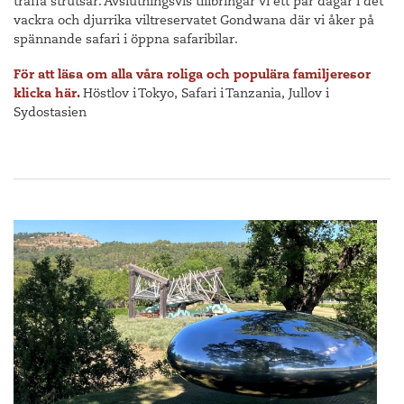
träffa strutsar. Avslutningsvis tillbringar vi ett par dagar i det
vackra och djurrika viltreservatet Gondwana där vi åker på
spännande safari i öppna safaribilar.
För att läsa om alla våra roliga och populära familjeresor
klicka här.
Höstlov i Tokyo, Safari i Tanzania, Jullov i
Sydostasien