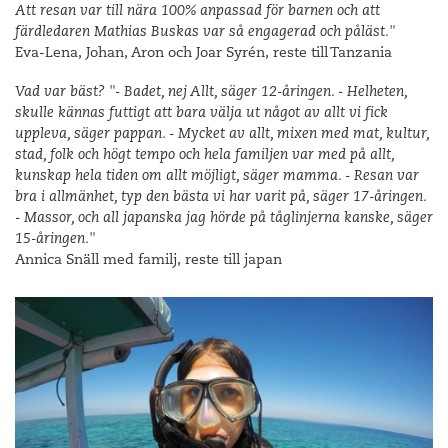
Att resan var till nära 100% anpassad för barnen och att
färdledaren Mathias Buskas var så engagerad och påläst."
Eva-Lena, Johan, Aron och Joar Syrén, reste till Tanzania
Vad var bäst? "- Badet, nej Allt, säger 12-åringen. - Helheten,
skulle kännas futtigt att bara välja ut något av allt vi fick
uppleva, säger pappan. - Mycket av allt, mixen med mat, kultur,
stad, folk och högt tempo och hela familjen var med på allt,
kunskap hela tiden om allt möjligt, säger mamma. - Resan var
bra i allmänhet, typ den bästa vi har varit på, säger 17-åringen.
- Massor, och all japanska jag hörde på tåglinjerna kanske, säger
15-åringen."
Annica Snäll med familj, reste till japan