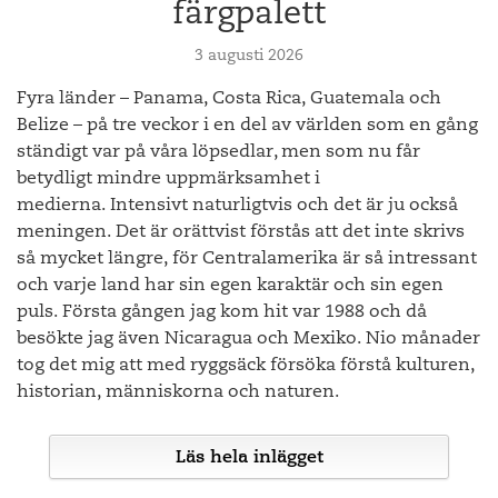
färgpalett
Det vackra utställningssgalleriet på Chateau La Coste skapad av Renzo Piano
3 augusti 2026
Chateau La Coste är en vingård som började ta form 2002
Fyra länder – Panama, Costa Rica, Guatemala och
och fortsätter att växa för varje år som går. Som
Belize – på tre veckor i en del av världen som en gång
huvudarkitekt till satsningen har man valt den japanska
ständigt var på våra löpsedlar, men som nu får
arkitekten Tadao Ando. Utöver några få mindre gallerier är
den stora konstsatsningen utlagd längs en två till tre timmars
betydligt mindre uppmärksamhet i
lång promenad på vingården. Några av världens största
medierna. Intensivt naturligtvis och det är ju också
arkitekter som Frank O Gehry, Kengo Kuma, Jean Nouvel,
meningen. Det är orättvist förstås att det inte skrivs
Renzo Piano och Tadao Ando själv har fått skapa verk som är
så mycket längre, för Centralamerika är så intressant
lika stora delar arkitektur som konst. I år har man fortsatt sin
och varje land har sin egen karaktär och sin egen
satsning på det japanska och placerat flera verk av en av
puls. Första gången jag kom hit var 1988 och då
Japans största samtida konstnärer, Yoshitomo Nara, i sin
besökte jag även Nicaragua och Mexiko. Nio månader
stora skulpturpark.
tog det mig att med ryggsäck försöka förstå kulturen,
historian, människorna och naturen.
Hiroshi Sugimotos skulpturala verk utanför Tadao Andos byggnad, Chateau
La Coste
Läs hela inlägget
Yoshitomo Naras skulpturala verk