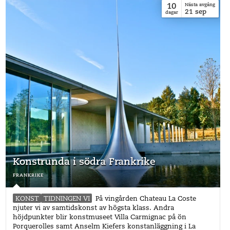
10
Nästa avgång
21
sep
dagar
Konstrunda i södra Frankrike
frankrike
KONST
TIDNINGEN VI
På vingården Chateau La Coste
njuter vi av samtidskonst av högsta klass. Andra
höjdpunkter blir konstmuseet Villa Carmignac på ön
Porquerolles samt Anselm Kiefers konstanläggning i La