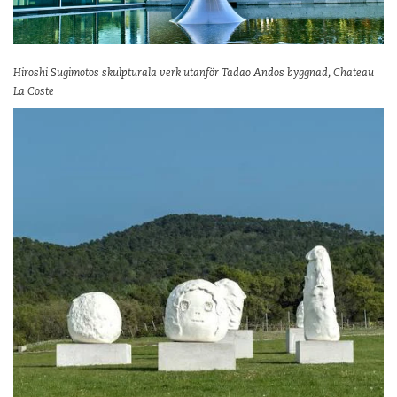
Hiroshi Sugimotos skulpturala verk utanför Tadao Andos byggnad, Chateau
La Coste