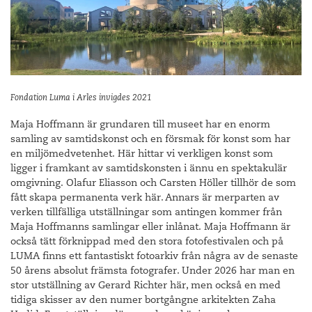
Fondation Luma i Arles invigdes 2021
Maja Hoffmann är grundaren till museet har en enorm
samling av samtidskonst och en försmak för konst som har
en miljömedvetenhet. Här hittar vi verkligen konst som
ligger i framkant av samtidskonsten i ännu en spektakulär
omgivning. Olafur Eliasson och Carsten Höller tillhör de som
fått skapa permanenta verk här. Annars är merparten av
verken tillfälliga utställningar som antingen kommer från
Maja Hoffmanns samlingar eller inlånat. Maja Hoffmann är
också tätt förknippad med den stora fotofestivalen och på
LUMA finns ett fantastiskt fotoarkiv från några av de senaste
50 årens absolut främsta fotografer. Under 2026 har man en
stor utställning av Gerard Richter här, men också en med
tidiga skisser av den numer bortgångne arkitekten Zaha