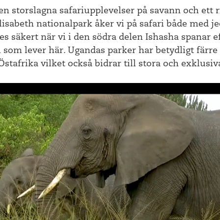
 storslagna safariupplevelser på savann och ett rik
Elisabeth nationalpark åker vi på safari både med j
es säkert när vi i den södra delen Ishasha spanar e
n som lever här. Ugandas parker har betydligt färre
stafrika vilket också bidrar till stora och exklusi