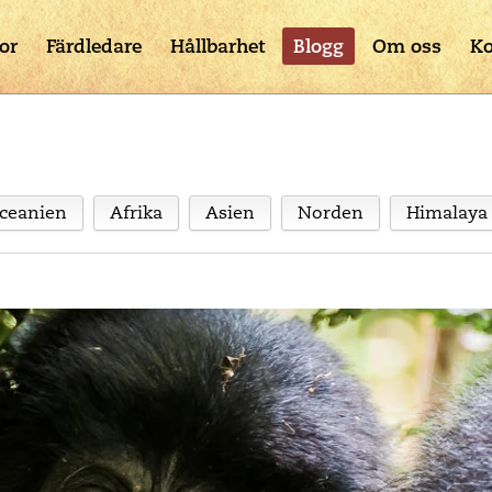
or
Färdledare
Hållbarhet
Blogg
Om oss
Ko
ceanien
Afrika
Asien
Norden
Himalaya