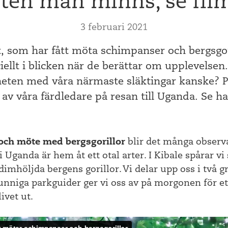
ten man minns, se fil
3 februari 2021
at, som har fått möta schimpanser och bergsgoril
ciellt i blicken när de berättar om upplevelse
ikheten med våra närmaste släktingar kanske? P
 av våra färdledare på resan till Uganda. Se ha
 och möte med bergsgorillor
blir det många observa
 Uganda är hem åt ett otal arter. I Kibale spårar v
dimhöljda bergens gorillor. Vi delar upp oss i två 
niga parkguider ger vi oss av på morgonen för et
ivet ut.