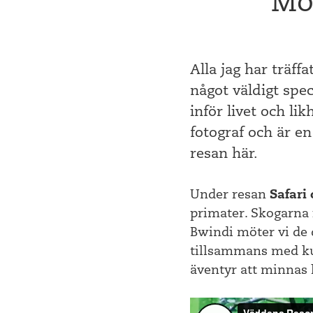
Mö
Alla jag har träff
något väldigt spe
inför livet och l
fotograf och är en
resan här.
Under resan
Safari
primater. Skogarna i
Bwindi möter vi de 
tillsammans med kun
äventyr att minnas l