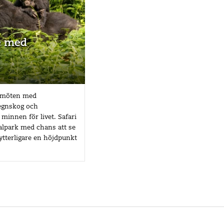
e med
r möten med
regnskog och
minnen för livet. Safari
alpark med chans att se
 ytterligare en höjdpunkt