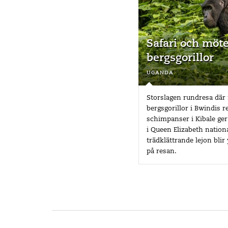
Safari och möt
bergsgorillor
uganda
Storslagen rundresa dä
bergsgorillor i Bwindis 
schimpanser i Kibale ger 
i Queen Elizabeth nation
trädklättrande lejon blir
på resan.