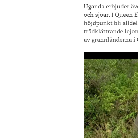
Uganda erbjuder även
och sjöar. I Queen 
höjdpunkt bli alldel
trädklättrande lejo
av grannländerna i Ö