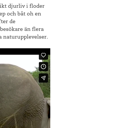
t djurliv i floder
eep och båt oh en
fter de
 besökare än flera
va naturupplevelser.