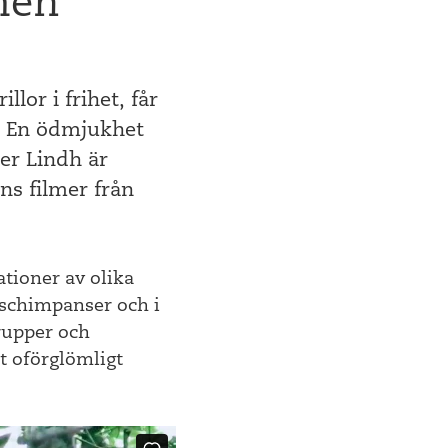
men
lor i frihet, får
n. En ödmjukhet
er Lindh är
ns filmer från
tioner av olika
i schimpanser och i
grupper och
t oförglömligt