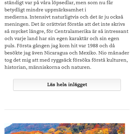
ständigt var på våra löpsedlar, men som nu får
arkitekten Tadao Ando. Utöver några få mindre gallerier är
den stora konstsatsningen utlagd längs en två till tre timmars
betydligt mindre uppmärksamhet i
lång promenad på vingården. Några av världens största
medierna. Intensivt naturligtvis och det är ju också
arkitekter som Frank O Gehry, Kengo Kuma, Jean Nouvel,
meningen. Det är orättvist förstås att det inte skrivs
Renzo Piano och Tadao Ando själv har fått skapa verk som är
så mycket längre, för Centralamerika är så intressant
lika stora delar arkitektur som konst. I år har man fortsatt sin
och varje land har sin egen karaktär och sin egen
satsning på det japanska och placerat flera verk av en av
puls. Första gången jag kom hit var 1988 och då
Japans största samtida konstnärer, Yoshitomo Nara, i sin
besökte jag även Nicaragua och Mexiko. Nio månader
stora skulpturpark.
tog det mig att med ryggsäck försöka förstå kulturen,
historian, människorna och naturen.
Hiroshi Sugimotos skulpturala verk utanför Tadao Andos byggnad, Chateau
La Coste
Läs hela inlägget
Yoshitomo Naras skulpturala verk
Redan då föll jag för variationerna, människorna och
kontrasterna. Så mycket på så liten yta. Sedan har jag
Andy Goldworths mycket speciella rum, Oak Room
återvänt gång efter gång – som journalist, som författare och
Det är en underbar promenad fylld av överraskningar varje
som färdledare - och det som en gång var en nyfiken
gång man rundar ett hörn. Här hittar man fina
förälskelse har övergått i en djup och livslång kärlek.