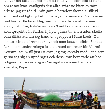
Nu var det bara det där med att hitta vilka som ska ta hand
om resan kvar. Vanligtvis den allra svåraste biten av vårt
arbete. Jag ringde till min gamla barndomskompis Hillevi
som rest väldigt mycket till Senegal på senare år. Var hon en
tänkbar färdledare? Nej, men hon talade om att hennes
kollega Staffan, halvårsvis bor i Saint Louis och jobbar med
konstprojekt där. Staffan hjälpte gärna till, men tiden skulle
bara tillåta att han tog hand om gruppen i Saint Louis. Han
sin tur kände däremot en svensk som bodde i södra Senegal,
Lena, som under många år tagit hand om resor för Malmö
Konstmuseum till just DakArt. Jag tog kontakt med Lena som
gärna tog sig an uppdraget och dessutom berättade att hon
tidigare haft en arrangör i Senegal som även han talar
svenska, Pape.