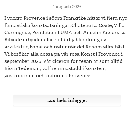
4 augusti 2026
I vackra Provence i södra Frankrike hittar vi flera nya
fantastiska konstsatsningar. Chateau La Coste, Villa
Carmignac, Fondation LUMA och Anselm Kiefers La
Ribaute erbjuder alla en härlig blandning av
arkitektur, konst och natur när det är som allra bäst.
Vi besöker alla dessa på vår resa Konst i Provence i
september 2026. Vår ciceron för resan är som alltid
Björn Tedeman, väl hemmastadd i konsten,
gastronomin och naturen i Provence.
Läs hela inlägget
Det finns väl inget annat ställe på jorden som är så
förknippat med konsten som Provence? Även för den som