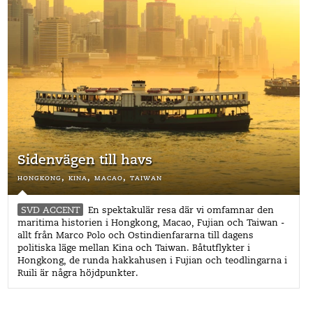
Sidenvägen till havs
hongkong,
kina,
macao,
taiwan
SVD ACCENT
En spektakulär resa där vi omfamnar den
maritima historien i Hongkong, Macao, Fujian och Taiwan -
allt från Marco Polo och Ostindienfararna till dagens
politiska läge mellan Kina och Taiwan. Båtutflykter i
Hongkong, de runda hakkahusen i Fujian och teodlingarna i
Ruili är några höjdpunkter.