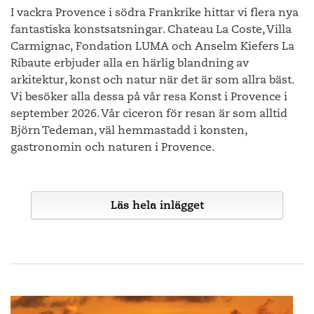
I vackra Provence i södra Frankrike hittar vi flera nya
fantastiska konstsatsningar. Chateau La Coste, Villa
Carmignac, Fondation LUMA och Anselm Kiefers La
Ribaute erbjuder alla en härlig blandning av
arkitektur, konst och natur när det är som allra bäst.
Vi besöker alla dessa på vår resa Konst i Provence i
september 2026. Vår ciceron för resan är som alltid
Björn Tedeman, väl hemmastadd i konsten,
gastronomin och naturen i Provence.
Läs hela inlägget
Det finns väl inget annat ställe på jorden som är så
förknippat med konsten som Provence? Även för den som
inte är så hemma i konstens värld så har det säkert varit
svårt att undvika namn som Picasso, van Gogh, Chagall,