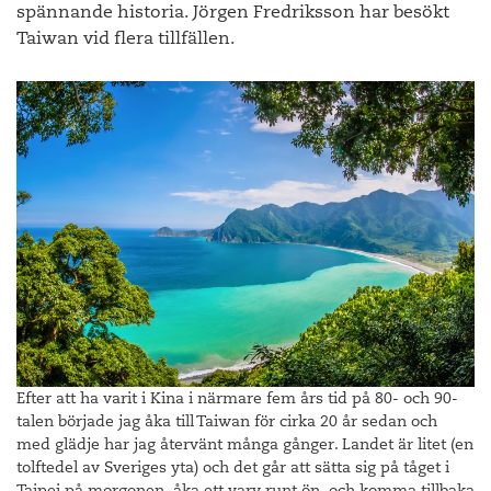
spännande historia. Jörgen Fredriksson har besökt
Taiwan vid flera tillfällen.
Efter att ha varit i Kina i närmare fem års tid på 80- och 90-
talen började jag åka till Taiwan för cirka 20 år sedan och
med glädje har jag återvänt många gånger. Landet är litet (en
tolftedel av Sveriges yta) och det går att sätta sig på tåget i
Taipei på morgonen, åka ett varv runt ön, och komma tillbaka