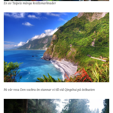
En av Taipeis många kvällsmarknader
På vår resa Den vackra ön stannar vi till vid Qingshui på östkusten