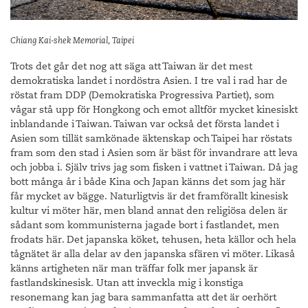
Chiang Kai-shek Memorial, Taipei
Trots det går det nog att säga att Taiwan är det mest
demokratiska landet i nordöstra Asien. I tre val i rad har de
röstat fram DDP (Demokratiska Progressiva Partiet), som
vågar stå upp för Hongkong och emot alltför mycket kinesiskt
inblandande i Taiwan. Taiwan var också det första landet i
Asien som tillät samkönade äktenskap och Taipei har röstats
fram som den stad i Asien som är bäst för invandrare att leva
och jobba i. Själv trivs jag som fisken i vattnet i Taiwan. Då jag
bott många år i både Kina och Japan känns det som jag här
får mycket av bägge. Naturligtvis är det framförallt kinesisk
kultur vi möter här, men bland annat den religiösa delen är
sådant som kommunisterna jagade bort i fastlandet, men
frodats här. Det japanska köket, tehusen, heta källor och hela
tågnätet är alla delar av den japanska sfären vi möter. Likaså
känns artigheten när man träffar folk mer japansk är
fastlandskinesisk. Utan att inveckla mig i konstiga
resonemang kan jag bara sammanfatta att det är oerhört