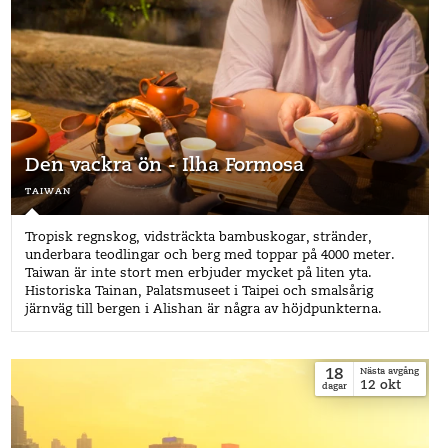
Den vackra ön - Ilha Formosa
taiwan
Tropisk regnskog, vidsträckta bambuskogar, stränder,
underbara teodlingar och berg med toppar på 4000 meter.
Taiwan är inte stort men erbjuder mycket på liten yta.
Historiska Tainan, Palatsmuseet i Taipei och smalsårig
järnväg till bergen i Alishan är några av höjdpunkterna.
18
Nästa avgång
12
okt
dagar