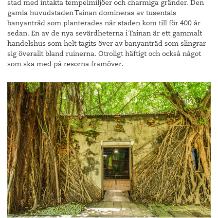
stad med intakta tempelmiljöer och charmiga gränder. Den
gamla huvudstaden Tainan domineras av tusentals
banyanträd som planterades när staden kom till för 400 år
sedan. En av de nya sevärdheterna i Tainan är ett gammalt
handelshus som helt tagits över av banyanträd som slingrar
sig överallt bland ruinerna. Otroligt häftigt och också något
som ska med på resorna framöver.