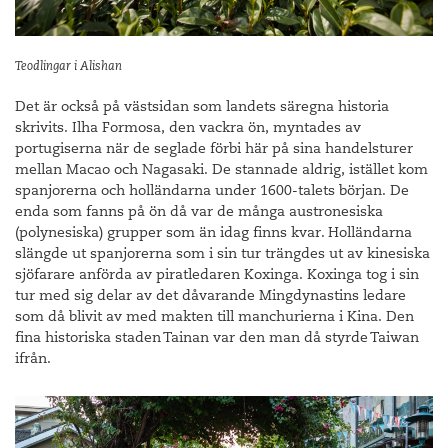
Teodlingar i Alishan
Det är också på västsidan som landets säregna historia
skrivits. Ilha Formosa, den vackra ön, myntades av
portugiserna när de seglade förbi här på sina handelsturer
mellan Macao och Nagasaki. De stannade aldrig, istället kom
spanjorerna och holländarna under 1600-talets början. De
enda som fanns på ön då var de många austronesiska
(polynesiska) grupper som än idag finns kvar. Holländarna
slängde ut spanjorerna som i sin tur trängdes ut av kinesiska
sjöfarare anförda av piratledaren Koxinga. Koxinga tog i sin
tur med sig delar av det dåvarande Mingdynastins ledare
som då blivit av med makten till manchurierna i Kina. Den
fina historiska staden Tainan var den man då styrde Taiwan
ifrån.